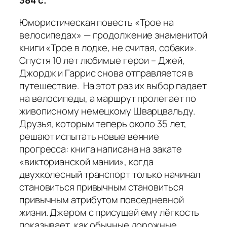
384 с.
Юмористическая повесть «Трое на
велосипедах» — продолжение знаменитой
книги «Трое в лодке, не считая, собаки».
Спустя 10 лет любимые герои – Джей,
Джордж и Гаррис снова отправляется в
путешествие. На этот раз их выбор падает
на велосипеды, а маршрут пролегает по
живописному немецкому Шварцвальду.
Друзья, которым теперь около 35 лет,
решают испытать новые веяние
прогресса: книга написана на закате
«викторианской мании», когда
двухколесный транспорт только начинал
становиться привычным становиться
привычным атрибутом повседневной
жизни.
Джером с присущей ему лёгкость
показывает, как обычные дорожные