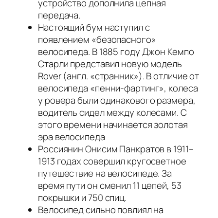
устройство дополнила цепная
передача.
Настоящий бум наступил с
появлением «безопасного»
велосипеда. В 1885 году Джон Кемпо
Старли представил новую модель
Rover (англ. «странник»). В отличие от
велосипеда «пенни-фартинг», колеса
у ровера были одинакового размера,
водитель сидел между колесами. С
этого времени начинается золотая
эра велосипеда
Россиянин Онисим Панкратов в 1911–
1913 годах совершил кругосветное
путешествие на велосипеде. За
время пути он сменил 11 цепей, 53
покрышки и 750 спиц.
Велосипед сильно повлиял на