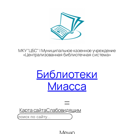
Перейти
к
содержимому
МКУ "ЦБС" | Муниципальное казенное учреждение
«Централизованная библиотечная система»
Библиотеки
Миасса
Карта сайта
Слабовидящим
Поиск
Меню