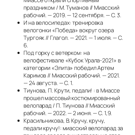
Миассе открыли спортивным
праздником / М. Туманов // Миасский
рабочий. — 2019. — 12 сентября. — С. 3.
И на
велосипедах: тренировка
велогонки «Победа» вокруг озера
Тургояк // Глагол. — 2021. — 1 июля. — С.
6.
Под горку с ветерком: на
велофестивале «Кубок Урала-2021» в
категории «Элита» победил Артем
Каримов // Миасский рабочий. — 2021.
— 24 августа. — С. 1.
Тиунова, П. Крути, педали! : в Миассе
прошел массовый костюмированный
велопарад / П. Тиунова // Миасский
рабочий. — 2022. — 2 июня. — С. 1,9.
Красильникова, В. Кручу, кручу,
педали кручу!: миасский велопарад за