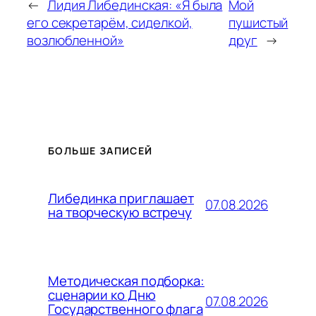
←
Лидия Либединская: «Я была
Мой
его секретарём, сиделкой,
пушистый
возлюбленной»
друг
→
БОЛЬШЕ ЗАПИСЕЙ
Либединка приглашает
07.08.2026
на творческую встречу
Методическая подборка:
сценарии ко Дню
07.08.2026
Государственного флага