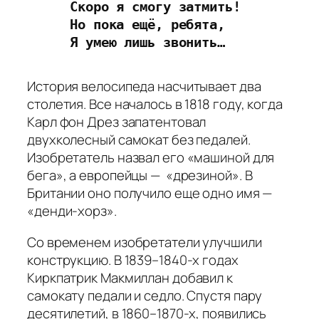
Скоро я смогу затмить!
Но пока ещё, ребята,
Я умею лишь звонить…
История велосипеда насчитывает два
столетия. Все началось в 1818 году, когда
Карл фон Дрез запатентовал
двухколесный самокат без педалей.
Изобретатель назвал его «машиной для
бега», а европейцы — «дрезиной». В
Британии оно получило еще одно имя —
«денди-хорз».
Со временем изобретатели улучшили
конструкцию. В 1839–1840‑х годах
Киркпатрик Макмиллан добавил к
самокату педали и седло. Спустя пару
десятилетий, в 1860–1870‑х, появились