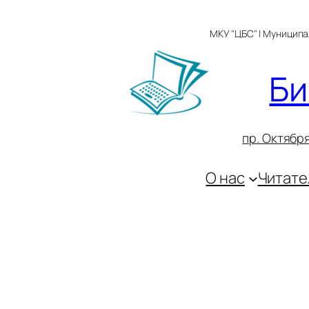
Перейти
к
МКУ "ЦБС" | Муницип
содержимому
Би
пр. Октября
О нас
Читате