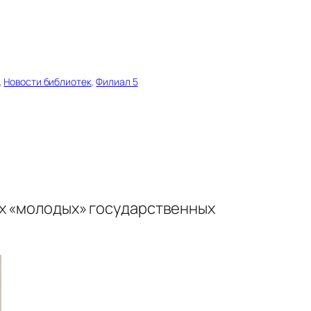
, 
Новости библиотек
, 
Филиал 5
мых «молодых» государственных