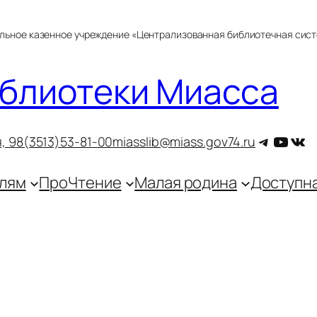
альное казенное учреждение «Централизованная библиотечная сис
блиотеки Миасса
Telegra
YouT
ВКо
, 9
8(3513)53-81-00
miasslib@miass.gov74.ru
лям
ПроЧтение
Малая родина
Доступн