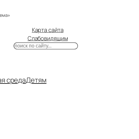
тема»
Карта сайта
Слабовидящим
Поиск
m
ube
нтакте
ая среда
Детям