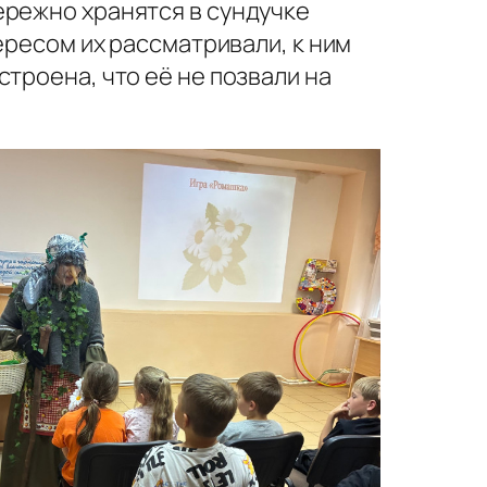
ережно хранятся в сундучке
ересом их рассматривали, к ним
троена, что её не позвали на