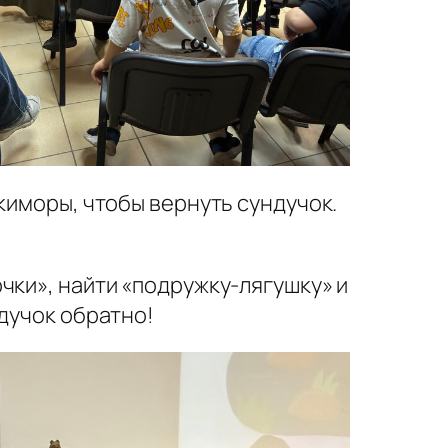
киморы, чтобы вернуть сундучок.
чки», найти «подружку-лягушку» и
дучок обратно!