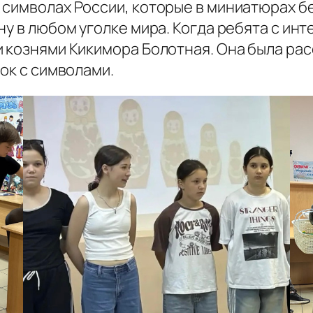
 символах России, которые в миниатюрах б
ну в любом уголке мира. Когда ребята с инт
 кознями Кикимора Болотная. Она была расс
чок с символами.