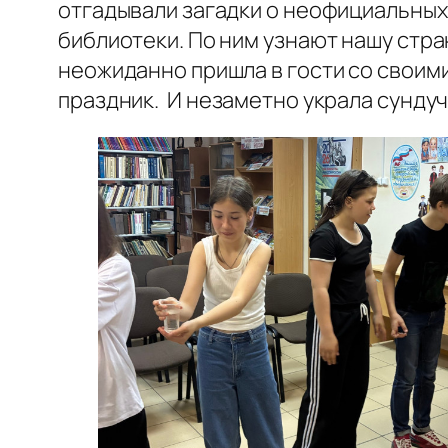
отгадывали загадки о неофициальных
библиотеки. По ним узнают нашу стра
неожиданно пришла в гости со своими
праздник. И незаметно украла сунду