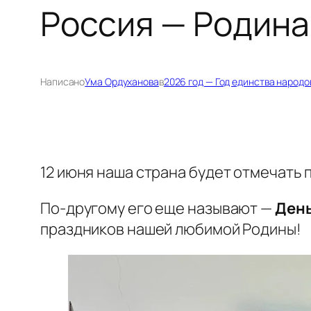
Россия — Родина
Написано
Ума Ордуханова
в
2026 год — Год единства народо
12 июня наша страна будет отмечать 
По-другому его еще называют —
День
праздников нашей любимой Родины!