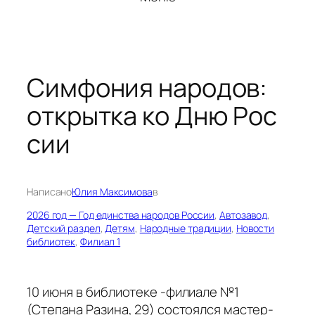
Симфония народов:
открытка ко Дню Рос
сии
Написано
Юлия Максимова
в
2026 год — Год единства народов России
, 
Автозавод
, 
Детский раздел
, 
Детям
, 
Народные традиции
, 
Новости
библиотек
, 
Филиал 1
10 июня в библиотеке -филиале №1
(Степана Разина, 29) состоялся мастер-