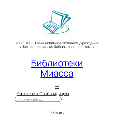
Перейти
к
содержимому
МКУ "ЦБС" | Муниципальное казенное учреждение
«Централизованная библиотечная система»
Библиотеки
Миасса
Карта сайта
Слабовидящим
Поиск
Меню