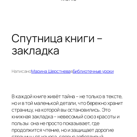
Спутница книги –
закладка
Написано
Марина Шерстнева
в
Библиотечные уроки
В каждой книге живёт тайна – не только в тексте,
но и в той маленькой детали, что бережно хранит
страницу, на которой вы остановились. Это
книжная закладка – невесомый союз красоты и
пользы: она не просто показывает, где
продолжится чтение, но и защищает дорогие
страницы от износа, словно заботливый