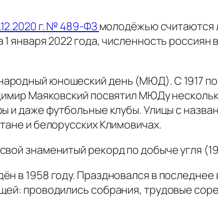
12.2020 г. № 489-ФЗ
молодёжью считаются лю
1 января 2022 года, численность россиян в
родный юношеский день (МЮД). С 1917 по 1
адимир Маяковский посвятил МЮДу несколь
ры и даже футбольные клубы. Улицы с назв
тане и белорусских Климовичах.
вой знаменитый рекорд по добыче угля (19
ён в 1958 году. Праздновался в последнее
щей: проводились собрания, трудовые соре