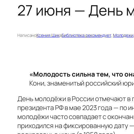
27 июня — День 
Написано
Ксения Шик
в
Библиотека рекомендует
, 
Молодежи
«Молодость сильна тем, что она
Кони, знаменитый российский юр
День молодёжи в России отмечают в 
президента РФ в мае 2023 года — по 
молодёжи часто совпадает с окончани
приходился на фиксированную дату — 