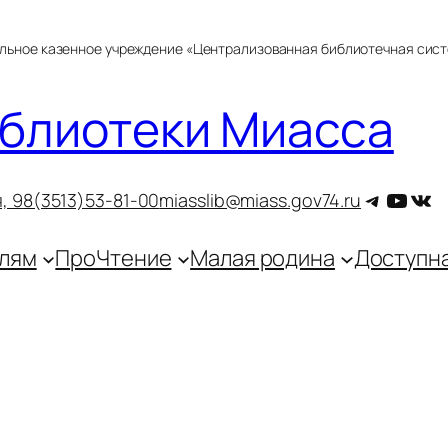
альное казенное учреждение «Централизованная библиотечная сис
блиотеки Миасса
Telegra
YouT
ВКо
, 9
8(3513)53-81-00
miasslib@miass.gov74.ru
лям
ПроЧтение
Малая родина
Доступн