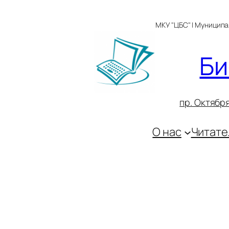
Перейти
к
МКУ "ЦБС" | Муницип
содержимому
Би
пр. Октября
О нас
Читате