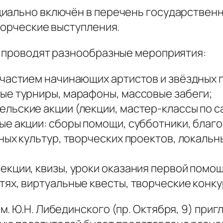
ально включён в перечень государственных
ворческие выступления.
е проводят разнообразные мероприятия:
частием начинающих артистов и звёздных г
ые турниры, марафоны, массовые забеги;
льские акции (лекции, мастер-классы по с
ые акции: сборы помощи, субботники, бла
ных культур, творческих проектов, локаль
кции, квизы, уроки оказания первой помощ
ях, виртуальные квесты, творческие конку
. Ю.Н. Либединского (пр. Октября, 9) приг