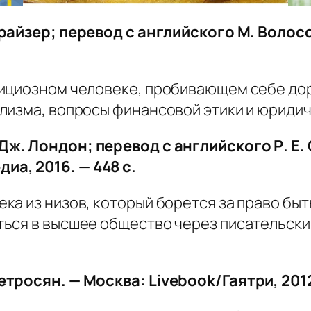
райзер; пер
евод
с англ
ийского
М. Волосо
ициозном человеке, пробивающем себе доро
лизма, вопросы финансовой этики и юридич
Дж. Лондон; перевод с английского Р. Е.
диа,
2016. —
448
с.
ка из низов, который борется за право бы
ься в высшее общество через писательски
тросян. — Москва: Livebook/Гаятри, 2012