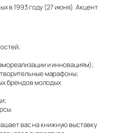
 в 1993 году (27 июня). Акцент
остей;
амореализации и инновациям);
готворительные марафоны;
ных брендов молодых
и;
рсы.
лашает вас на книжную выставку