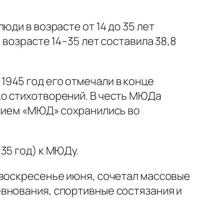
ди в возрасте от 14 до 35 лет
 возрасте 14–35 лет составила 38,8
945 год его отмечали в конце
ко стихотворений. В честь МЮДа
анием «МЮД» сохранились во
35 год) к МЮДу.
 воскресенье июня, сочетал массовые
внования, спортивные состязания и