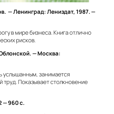
в. — Ленинград: Лениздат, 1987. —
гу в мире бизнеса. Книга отлично
еских рисков.
 Облонской. — Москва
:
ть услышанным, занимается
й труд. Показывает столкновение
 — 960 с.