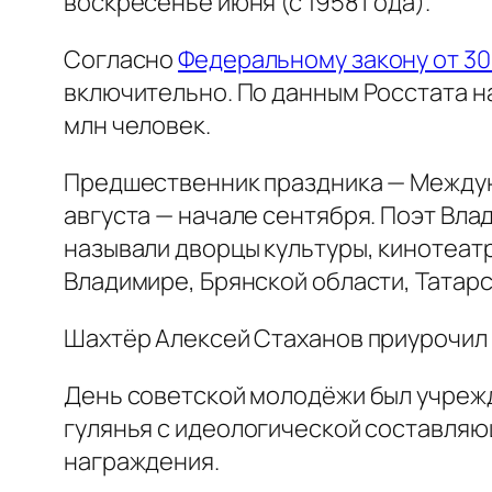
воскресенье июня (с 1958 года).
Согласно
Федеральному закону от 30.
включительно. По данным Росстата на 
млн человек.
Предшественник праздника — Междуна
августа — начале сентября. Поэт Вл
называли дворцы культуры, кинотеат
Владимире, Брянской области, Татарс
Шахтёр Алексей Стаханов приурочил с
День советской молодёжи был учрежд
гулянья с идеологической составляю
награждения.