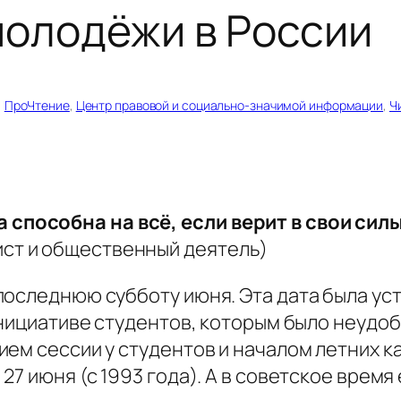
молодёжи в России
, 
ПроЧтение
, 
Центр правовой и социально-значимой информации
, 
Ч
 способна на всё, если верит в свои силы
ист и общественный деятель)
последнюю субботу июня. Эта дата была у
инициативе студентов, которым было неудоб
ем сессии у студентов и началом летних ка
27 июня (с 1993 года). А в советское время