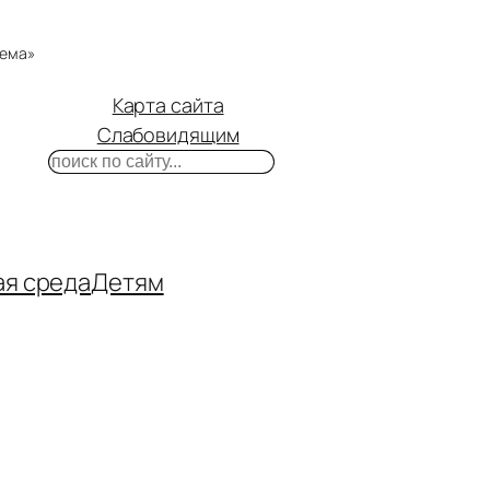
тема»
Карта сайта
Слабовидящим
Поиск
m
ube
нтакте
ая среда
Детям