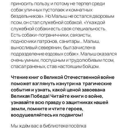
приносить пользу, и потому не терпел среди
собак уличных пустолаек и комнатных
бездельников». Но Малыш не остался дворовым
псом, он стал служебной собакой. «У каждой
служебной собаки есть своя специальность.
Есть собаки-пограничники, связисты,
подносчики патронов, санитары… Малыш,
выносливый северянин, был зачислен в
подразделение ездовых собак». Малыш оказался
очень умным, послушным и трудолюбивым псом,
спасал раненых, став настоящим бойцом.
Чтение книг о Великой Отечественной войне
поможет взглянуть изнутри на трагические
события и узнать, какой ценой завоевана
Великая Победа! Читайте книги о войне,
узнавайте всю правду о защитниках нашей
земли, помните и чтите героев,
воодушевляйтесь их подвигом!
Мы ждём вас в библиотеке посёлка