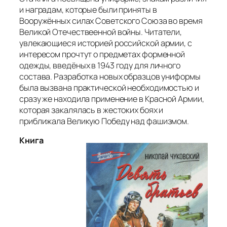
и наградам, которые были приняты в
Вооружённых силах Советского Союза во время
Великой Отечествеенной войны. Читатели,
увлекающиеся историей российской армии, с
интересом прочтут о предметах форменной
одежды, введёных в 1943 году для личного
состава. Разработка новых образцов униформы
была вызвана практической необходимостью и
сразу же находила применение в Красной Армии,
которая закалялась в жестоких боях и
приближала Великую Победу над фашизмом.
Книга