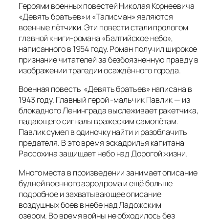
Героями военных повестей Николая Корнеевича
«Девять братьев» и «Талисман» являются
военные лётчики. Эти повести стали прологом
главной книги-романа «Балтийское небо»,
написанного в 1954 году. Роман получил широкое
признание читателей за безбоязненную правду в
изображении трагедии осаждённого города.
Военная повесть «Девять братьев» написана в
1943 году. Главный герой -мальчик Павлик — из
блокадного Ленинграда выслеживает ракетчика,
падающего сигналы вражеским самолётам.
Павлик сумел в одиночку найти и разоблачить
предателя. В это время эскадрилья капитана
Рассохина защищает небо над Дорогой жизни.
Много места в произведении занимает описание
будней военного аэродрома и ещё больше
подробное и захватывающее описание
воздушных боев в небе над Ладожским
озером. Во время войны не обходилось без