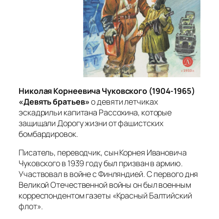
Николая Корнеевича Чуковского (1904-1965)
«Девять братьев»
о девяти летчиках
эскадрильи капитана Рассохина, которые
защищали Дорогу жизни от фашистских
бомбардировок.
Писатель, переводчик, сын Корнея Ивановича
Чуковского в 1939 году был призван в армию.
Участвовал в войне с Финляндией. С первого дня
Великой Отечественной войны он был военным
корреспондентом газеты «Красный Балтийский
флот».