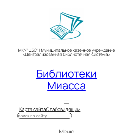
Перейти
к
содержимому
МКУ "ЦБС" | Муниципальное казенное учреждение
«Централизованная библиотечная система»
Библиотеки
Миасса
Карта сайта
Слабовидящим
Поиск
Меню