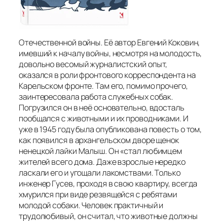
Отечественной войны. Её автор Евгений Коковин,
имевший к началу войны, несмотря на молодость,
довольно весомый журналистский опыт,
оказался в роли фронтового корреспондента на
Карельском фронте. Там его, помимо прочего,
заинтересовала работа служебных собак.
Погрузился он в неё основательно, вдосталь
пообщался с животными и их проводниками. И
уже в 1945 году была опубликована повесть о том,
как появился в архангельском дворе щенок
ненецкой лайки Малыш. Он «стал любимцем
жителей всего дома. Даже взрослые нередко
ласкали его и угощали лакомствами. Только
инженер Гусев, проходя в свою квартиру, всегда
хмурился при виде резвящейся с ребятами
молодой собаки. Человек практичный и
трудолюбивый, он считал, что животные должны