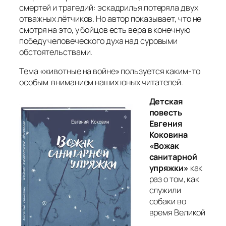
смертей и трагедий: эскадрилья потеряла двух
отважных лётчиков. Но автор показывает, что не
смотря на это, у бойцов есть вера в конечную
победу человеческого духа над суровыми
обстоятельствами.
Тема «животные на войне» пользуется каким-то
особым вниманием наших юных читателей.
Детская
повесть
Евгения
Коковина
«Вожак
санитарной
упряжки»
как
раз о том, как
служили
собаки во
время Великой