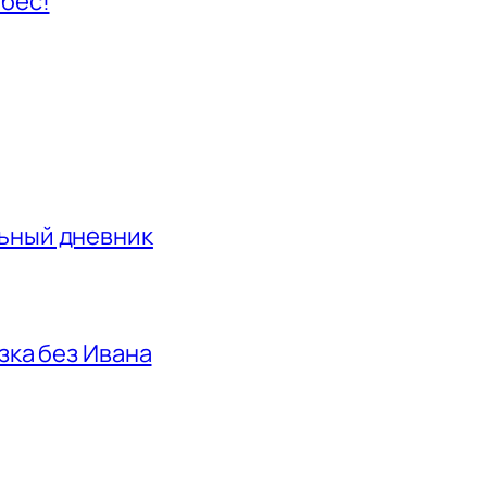
ебес!
льный дневник
азка без Ивана