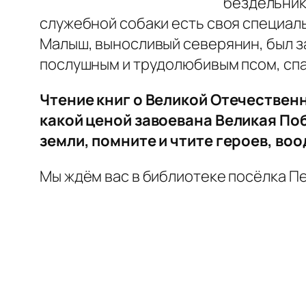
бездельник
служебной собаки есть своя специаль
Малыш, выносливый северянин, был з
послушным и трудолюбивым псом, спа
Чтение книг о Великой Отечественн
какой ценой завоевана Великая Поб
земли, помните и чтите героев, во
Мы ждём вас в библиотеке посёлка Пе