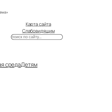
тема»
Карта сайта
Слабовидящим
Поиск
m
ube
нтакте
ая среда
Детям