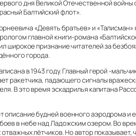
первого дня Великой Отечественной войны 
расный Балтийский флот».
орнеевича «Девять братьев» и «Талисман»
прологом главной книги-романа «Балтийско
учил широкое признание читателей за безбо
дённого города.
писана в 1943 году. Главный герой -мальчи
ет ракетчика, падающего сигналы вражеск
еля. В это время эскадрилья капитана Рас
т описание будней военного аэродрома и 
оев в небе над Ладожским озером. Во вре
 отважных лётчиков. Но автор показывает, ч