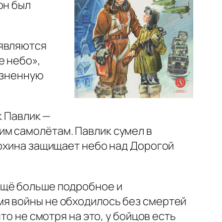
он был
 являются
е небо»,
язненную
к Павлик —
им самолётам. Павлик сумел в
сохина защищает небо над Дорогой
ещё больше подробное и
мя войны не обходилось без смертей
то не смотря на это, у бойцов есть