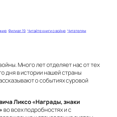
ение
, 
Филиал 19
, 
Читайте книги о войне
, 
Читателям
войны. Много лет отделяет нас от тех
го дня в истории нашей страны
ассказывают о событиях суровой
ича Ликсо «Награды, знаки
»
во всех подробностях и с