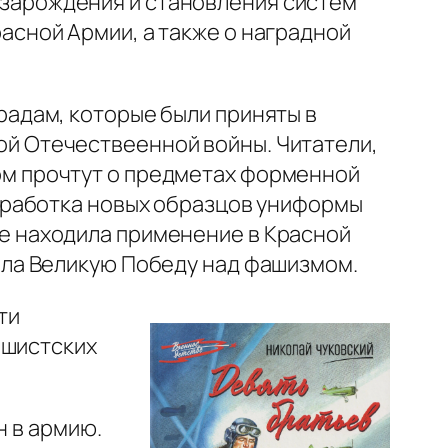
зарождения и становления систем
асной Армии, а также о наградной
радам, которые были приняты в
ой Отечествеенной войны. Читатели,
ом прочтут о предметах форменной
азработка новых образцов униформы
е находила применение в Красной
жала Великую Победу над фашизмом.
ти
ашистских
н в армию.