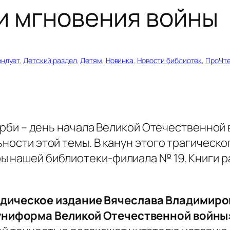
и мгновения войны
ендует
, 
Детский раздел
, 
Детям
, 
Новинка
, 
Новости библиотек
, 
ПроЧт
орби – день начала Великой Отечественной 
ьности этой темы. В канун этого трагическо
ы нашей библиотеки-филиала № 19. Книги р
дическое издание Вячеслава Владимиров
 униформа Великой Отечественной войны