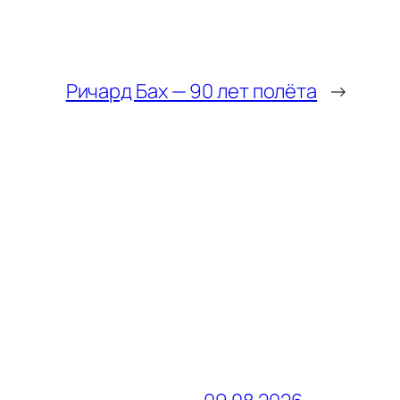
Ричард Бах — 90 лет полёта
→