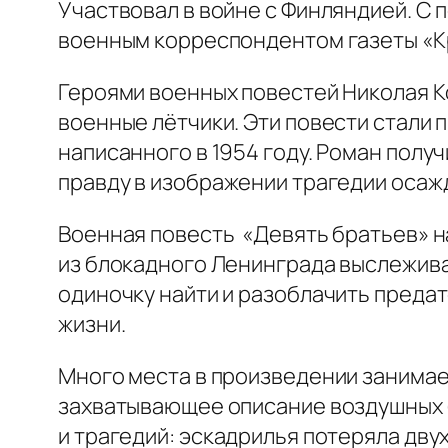
Участвовал в войне с Финляндией. С 
военным корреспондентом газеты «К
Героями военных повестей Николая К
военные лётчики. Эти повести стали 
написанного в 1954 году. Роман пол
правду в изображении трагедии осаж
Военная повесть «Девять братьев» на
из блокадного Ленинграда выслежива
одиночку найти и разоблачить предат
жизни.
Много места в произведении занимае
захватывающее описание воздушных б
и трагедий: эскадрилья потеряла двух