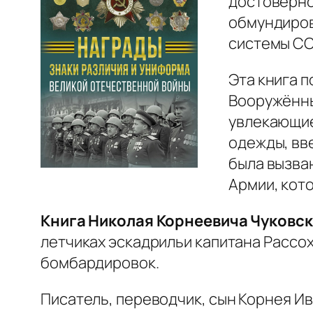
достоверно
обмундиров
системы С
Эта книга 
Вооружённы
увлекающие
одежды, вв
была вызва
Армии, кот
Книга Николая Корнеевича Чуковск
летчиках эскадрильи капитана Рассо
бомбардировок.
Писатель, переводчик, сын Корнея Ив