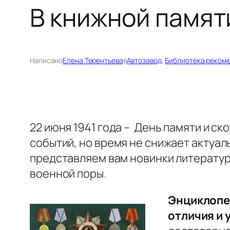
В книжной памят
Написано
Елена Терентьева
в
Автозавод
, 
Библиотека реком
22 июня 1941 года – День памяти и ск
событий, но время не снижает актуал
представляем вам новинки литератур
военной поры.
Энциклопе
отличия и