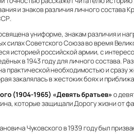
й точностью расскажет читателю историю 
ания и знаков различия личного состава Кр
ССР.
посвящена униформе, знакам различия и наг
х силах Советского Союза во время Велик
ся историей российской армии, с интерес
едёных в 1943 году для личного состава. Р
на практической необходимостью и сразу ж
орая закалялась в жестоких боях и прибли
ого (1904-1965) «Девять братьев»
о девя
хина, которые защищали Дорогу жизни от ф
ановича Чуковского в 1939 году был призва