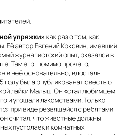
читателей.
рной упряжки»
как раз о том, как
. Её автор Евгений Коковин, имевший
омый журналистский опыт, оказался в
е. Там его, помимо прочего,
н в неё основательно, вдосталь
5 году была опубликована повесть о
цкой лайки Малыш. Он «стал любимцем
го и угощали лакомствами. Только
ился при виде резвящейся с ребятами
 он считал, что животные должны
чных пустолаек и комнатных