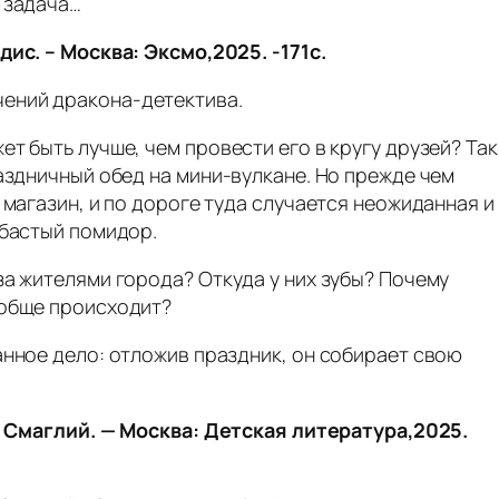
т задача…
дис. – Москва: Эксмо,2025. -171с.
ений дракона-детектива.
т быть лучше, чем провести его в кругу друзей? Так
раздничный обед на мини‑вулкане. Но прежде чем
 магазин, и по дороге туда случается неожиданная и
убастый помидор.
за жителями города? Откуда у них зубы? Почему
ообще происходит?
анное дело: отложив праздник, он собирает свою
В. Смаглий. — Москва: Детская литература,2025.