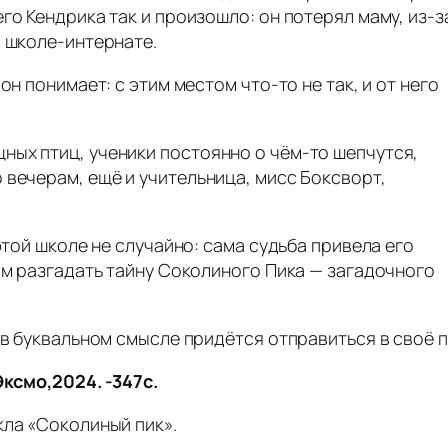
го Кендрика так и произошло: он потерял маму, из‑з
— школе‑интернате.
он понимает: с этим местом что‑то не так, и от него
ных птиц, ученики постоянно о чём‑то шепчутся,
 вечерам, ещё и учительница, мисс Боксворт,
этой школе не случайно: сама судьба привела его
ам разгадать тайну Соколиного Пика — загадочного
у в буквальном смысле придётся отправиться в своё 
Эксмо,2024. -347с.
кла «Соколиный пик».