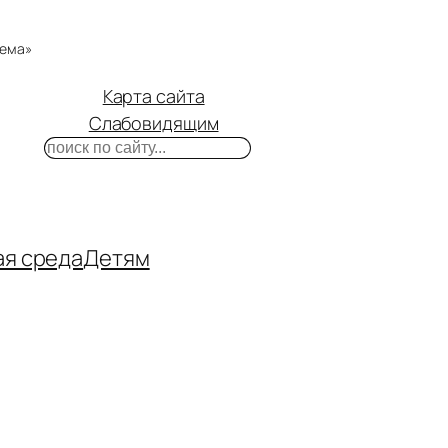
тема»
Карта сайта
Слабовидящим
Поиск
m
ube
нтакте
ая среда
Детям