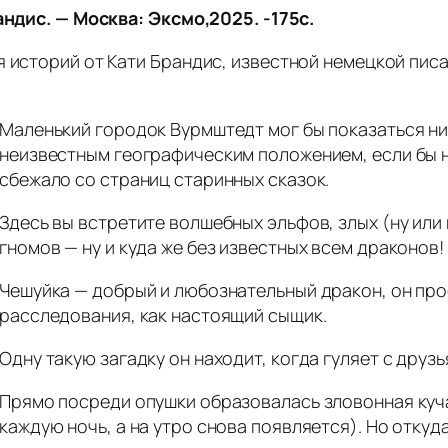
андис. — Москва: Эксмо,2025. -175с.
я историй от Кати Брандис, известной немецкой пис
Маленький городок Вурмштедт мог бы показаться н
неизвестным географическим положением, если бы 
сбежало со страниц старинных сказок.
Здесь вы встретите волшебных эльфов, злых (ну или
гномов — ну и куда же без известных всем драконов!
Чешуйка — добрый и любознательный дракон, он про
расследования, как настоящий сыщик.
Одну такую загадку он находит, когда гуляет с друз
Прямо посреди опушки образовалась зловонная куча 
каждую ночь, а на утро снова появляется). Но откуда