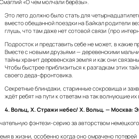
Смаглий «О чем молчали берёзы».
Это лето должно было стать для четырнадцатилетн
вместо обещанной поездки на Байкал родители вез
глушь, что там даже нет сотовой связи (про интерн
Подросток и представить себе не может, в какие 
Вместе с новыми друзьями — деревенскими мальчи
тайны хранит деревенская земля и как они связан
Чтобы быстрее приблизиться к разгадкам этих тай
своего деда‑фронтовика.
Секретные блиндажи, старинные сокровища и захв
ждёт ребят на пути к ответам на так волнующие их
4. Вольц, Х. Стражи небес/ Х. Вольц. — Москва: Э
чательную фэнтези‑серию за авторством немецкого 
емя в жизни, особенно когда оно омрачено потерей