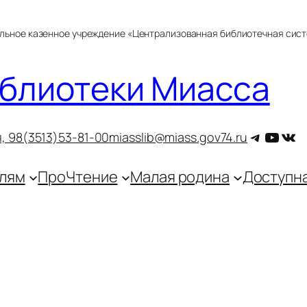
альное казенное учреждение «Централизованная библиотечная сис
блиотеки Миасса
Telegra
YouT
ВКо
, 9
8(3513)53-81-00
miasslib@miass.gov74.ru
лям
ПроЧтение
Малая родина
Доступн