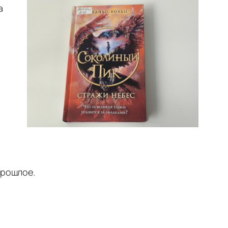
а
прошлое.