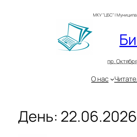
Перейти
к
МКУ "ЦБС" | Муницип
содержимому
Би
пр. Октября
О нас
Читате
День:
22.06.2026