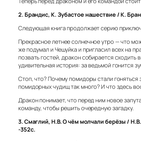
Теперь перед драконом и его командой стои
2.
Брандис, К. Зубастое нашествие / К. Бран
Следующая книга продолжает серию приключ
Прекрасное летнее солнечное утро — что може
же подумал и Чешуйка и пригласил всех на п
позвать гостей, дракон собирается сходить в
удивительная история: за ведьмой гонится з
Стоп, что? Почему помидоры стали гоняться 
помидорных чудищ так много? И что здесь в
Дракон понимает, что перед ним новое запут
команду, чтобы решить очередную загадку.
3. Смаглий, Н.В. О чём молчали берёзы / Н.
-352с.