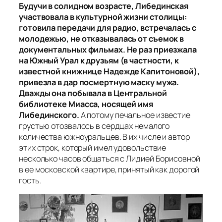
Будучи в солидном возрасте, Либединская
участвовала в культурной жизни столицы:
готовила передачи для радио, встречалась с
молодежью, не отказывалась от съемок в
документальных фильмах. Не раз приезжала
на Южный Урал к друзьям (в частности, к
известной книжнице Надежде Капитоновой),
привезла в дар посмертную маску мужа.
Дважды она побывала в Центральной
библиотеке Миасса, носящей имя
Либединского.
А потому печальное известие
грустью отозвалось в сердцах немалого
количества южноуральцев. В их числе и автор
этих строк, который имел удовольствие
несколько часов общаться с Лидией Борисовной
в ее московской квартире, принятый как дорогой
гость.