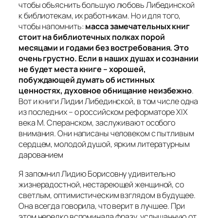
чтобы объяснить большую любовь Либединской
к библиотекам, их работникам. Но и для того,
чтобы напомнить:
масса замечательных книг
стоит на библиотечных полках порой
месяцами и годами без востребования. Это
очень грустно. Если в наших душах и сознании
не будет места книге – хорошей,
побуждающей думать об истинных
ценностях, духовное обнищание неизбежно
.
Вот и книги Лидии Либединской, в том числе одна
из последних – о российском реформаторе XIX
века М. Сперанском, заслуживают особого
внимания. Они написаны человеком с пытливым
сердцем, молодой душой, ярким литературным
дарованием
Я запомнил Лидию Борисовну удивительно
жизнерадостной, нестареющей женщиной, со
светлым, оптимистическим взглядом в будущее.
Она всегда говорила, что верит в лучшее. При
этом нередко вспоминала фразу, услышанную от