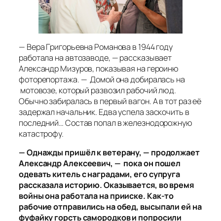
— Вера Григорьевна Романова в 1944 году
работала на автозаводе, — рассказывает
Александр Мизуров, показывая на героиню
фоторепортажа. — Домой она добиралась на
мотовозе, который развозил рабочий люд.
Обычно забиралась в первый вагон. А в тот раз её
задержал начальник. Едва успела заскочить в
последний… Состав попал в железнодорожную
катастрофу.
— Однажды пришёл к ветерану, — продолжает
Александр Алексеевич, — пока он пошел
одевать китель с наградами, его супруга
рассказала историю. Оказывается, во время
войны она работала на прииске. Как-то
рабочие отправились на обед, высыпали ей на
фуфайку горсть самородков и попросили