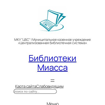
Перейти
к
содержимому
МКУ "ЦБС" | Муниципальное казенное учреждение
«Централизованная библиотечная система»
Библиотеки
Миасса
Карта сайта
Слабовидящим
Поиск
Меню