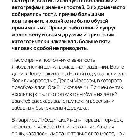
скатерть, всю исписанную пожеланиями и
автографами знаменитостей. В их доме часто
собирались гости, причем большими
компаниями, и хозяйке не было обузой
принимать их. Правда, заботливый супруг
жалел жену и своим друзьям и приятелям
категорически наказывал: больше пяти
человек с собой не приводить.
Несмотря на постоянную занятость,
Либединский ценил домашние праздники. Возле
дачи в Переделкино под Новый год украшали ель.
Водили хороводы с Дедом Морозом, в которого
преображался Юрий Николаевич. Причем он так
входил в роль, что потом кто-нибудь из детей
взахлеб рассказывал отцу, каким веселым и
забавным был ряженый Дедушка.
В квартире Либединской меня поразил порядок,
но особый, я сказал бы, изысканный. Каждая
вещь, казалось, имела не только свое место, но и