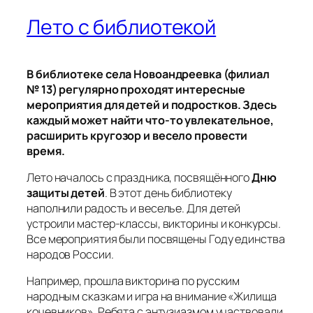
Лето с библиотекой
В библиотеке села Новоандреевка (филиал
№ 13) регулярно проходят интересные
мероприятия для детей и подростков. Здесь
каждый может найти что‑то увлекательное,
расширить кругозор и весело провести
время.
Лето началось с праздника, посвящённого
Дню
защиты детей
. В этот день библиотеку
наполнили радость и веселье. Для детей
устроили мастер‑классы, викторины и конкурсы.
Все мероприятия были посвящены Году единства
народов России.
Например, прошла викторина по русским
народным сказкам и игра на внимание «Жилища
кочевников». Ребята с энтузиазмом участвовали,