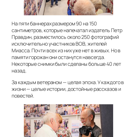
На пяти баннерах размером 90 на 150
сантиметров, которые напечатал издатель Петр
Правдин, разместилось около 250 фотографий
исключительно участников ВОВ, жителей
Миасса. Почти всех из них уже нет в живых. Но в
памяти горожан они останутся навсегда.
Некоторые снимки были сделаны больше 40 лет
назад.
За каждым ветераном — целая эпоха. У каждого в
жизни — целые истории, достойные рассказов и
повестей.