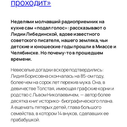
проходит»
Неделями молчавший радиоприемник на
кухне сам «подал голос»: рассказывают о
Лидии Либединской, вдове известного
советского писателя, нашего земляка, чьи
детские и юношеские годы прошли в Миассе и
Челябинске. Но почему-то в прошедшем
времени.
Невеселые догадки вскоре подтвердились:
Лидия Борисовна скончалась на 85-ом году,
более чем на сорок лет пережив мужа. Она, в
девичестве Толстая, имеющая графские корни и
родство с Львом Николаевичем, — автор более
десятка книг историко- биографического плана.
А еще мать пятерых детей, глава большого
семейства, в котором 14 внуков, сделавших ее
прабабушкой.