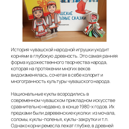
История чувашской народной игрушки уходит
корнями в глубокую древность. Это самая ранняя
форма художественного творчества народа,
которая на протяжении многих веков
видоизменялась, сочетая в себе колорит и
многогранность культуры чувашского народа.
Национальные куклы возродились в
современном чувашском прикладном искусстве
сравнительно недавно, в конце 1980-х годов. Их
предками были деревенские куколки: из мочала,
соломы, куклы-поленья, куклы-закрутки и т.п.
Однако корни ремесла лежат глубже, в древней