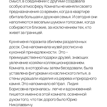
смысл, в соединении с другими создавала
особую атмосферу. Комнаты не меняли своего
предназначения со времен, когда в квартире
обитала большая и дружная семья. И сегодня они
наполняются веселым шумом и голосами, когда
собираются близкие, за исключением тех, кто
живет за границей.
Кухня меня поразила обилием разделочных
досок. Она напоминала музей росписи на
кухонной принадлежности. Это –
преимущественно подарки друзей, знающих
увлечение хозяйки коллекционированием.
Комната, в которой мы затем беседовали, была
уставлена фигурками из каслинского литья, а
стены украшали изделия из дерева и природного
камня. Это напоминало ей Урал. Лидия
Борисовна призналась: легче и вдохновенней
пишется именно в этой комнате, осененной
духом того, что так дорого было Юрию
Николаевичу.