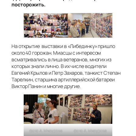
посторожить.
На открытие выставки в «Либединку» пришло
около 40 горожан. Миасцы с интересом
всматривались в лица ветеранов, многих из
которых знали лично. В их числе водители
Евгений Крылов и Петр Захаров, танкист Степан
Тарелкин, старшина артиллерийской батареи
Виктор Панин и многие другие.
фото А. Мизурова
фото А. Мизурова