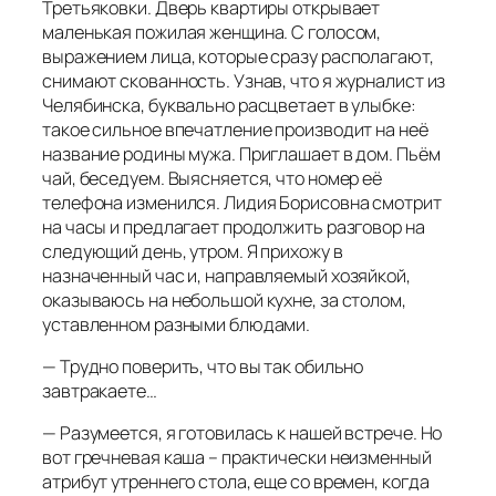
Третьяковки. Дверь квартиры открывает
маленькая пожилая женщина. С голосом,
выражением лица, которые сразу располагают,
снимают скованность. Узнав, что я журналист из
Челябинска, буквально расцветает в улыбке:
такое сильное впечатление производит на неё
название родины мужа. Приглашает в дом. Пьём
чай, беседуем. Выясняется, что номер её
телефона изменился. Лидия Борисовна смотрит
на часы и предлагает продолжить разговор на
следующий день, утром. Я прихожу в
назначенный час и, направляемый хозяйкой,
оказываюсь на небольшой кухне, за столом,
уставленном разными блюдами.
— Трудно поверить, что вы так обильно
завтракаете…
— Разумеется, я готовилась к нашей встрече. Но
вот гречневая каша – практически неизменный
атрибут утреннего стола, еще со времен, когда