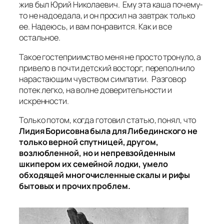
жив был Юрий Николаевич. Ему эта каша почему-
то не надоедала, и он просил на завтрак только
ее. Надеюсь, и вам понравится. Как и все
остальное.
Такое гостеприимство меня не просто тронуло, а
привело в почти детский восторг, переполнило
нарастающим чувством симпатии. Разговор
потек легко, на волне доверительности и
искренности.
Только потом, когда готовил статью, понял, что
Лидия Борисовна была для Либединского не
только верной спутницей, другом,
возлюбленной, но и непревзойденным
шкипером их семейной лодки, умело
обходящей многочисленные скалы и рифы
бытовых и прочих проблем.