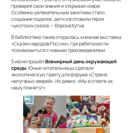
проверяя свои знания и открывая новое.
Особенно увлекательным занятием стало
создание поделок: дети изготовили героя
чукотских сказок — Ворона Кутха.
В библиотеке также открылась книжная выставка
«Сказки народов России», где ребята могли
познакомиться с новыми произведениями.
5 июня прошёл
Всемирный день окружающей
среды
. Юные читательницы сделали
экологическую газету для форума «Страна
непуганых зверей». Их девиз: «Мы в ответе за
нашу планету!»