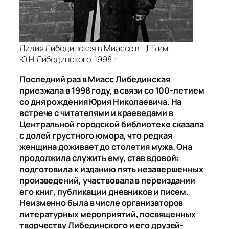
Лидия Либединская в Миассе в ЦГБ им.
Ю.Н.Либединского, 1998 г.
Последний раз в Миасс Либединская
приезжала в 1998 году, в связи со 100-летием
со дня рождения Юрия Николаевича. На
встрече с читателями и краеведами в
Центральной городской библиотеке сказала
с долей грустного юмора, что редкая
женщина доживает до столетия мужа. Она
продолжила служить ему, став вдовой:
подготовила к изданию пять незавершенных
произведений, участвовала в переиздании
его книг, публикации дневников и писем.
Неизменно была в числе организаторов
литературных мероприятий, посвященных
творчеству Либединского и его друзей-