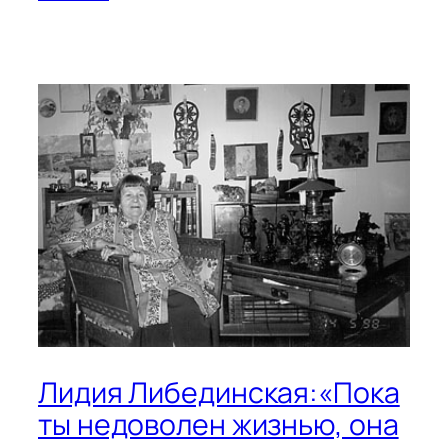
Лидия Либединская:«Пока
ты недоволен жизнью, она