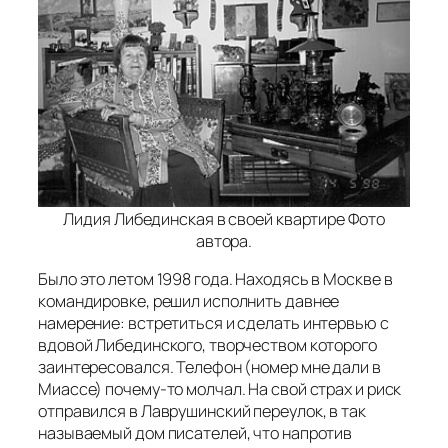
Лидия Либединская в своей квартире Фото
автора.
Было это летом 1998 года. Находясь в Москве в
командировке, решил исполнить давнее
намерение: встретиться и сделать интервью с
вдовой Либединского, творчеством которого
заинтересовался. Телефон (номер мне дали в
Миассе) почему-то молчал. На свой страх и риск
отправился в Лаврушинский переулок, в так
называемый дом писателей, что напротив