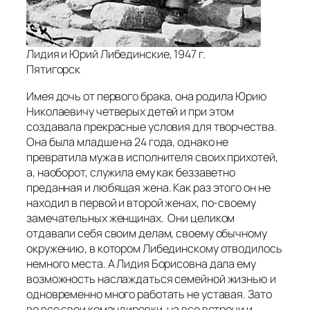
Лидия и Юрий Либединские, 1947 г.
Пятигорск
Имея дочь от первого брака, она родила Юрию
Николаевичу четверых детей и при этом
создавала прекрасные условия для творчества.
Она была младше на 24 года, однако не
превратила мужа в исполнителя своих прихотей,
а, наоборот, служила ему как беззаветно
преданная и любящая жена. Как раз этого он не
находил в первой и второй женах, по-своему
замечательных женщинах. Они целиком
отдавали себя своим делам, своему обычному
окружению, в котором Либединскому отводилось
немного места. А Лидия Борисовна дала ему
возможность наслаждаться семейной жизнью и
одновременно много работать не уставая. Зато
во все свои командировки, на все встречи и