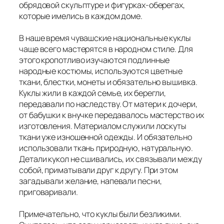
обрядовой скульптуре и фигурках-оберегах,
которые имелись в каждом доме.
В наше время чувашские национальные куклы
чаще всего мастерятся в народном стиле. Для
этого кропотливо изучаются подлинные
народные костюмы, используются цветные
ткани, блестки, монеты и обязательно вышивка.
Куклы жили в каждой семье, их берегли,
передавали по наследству. От матери к дочери,
от бабушки к внучке передавалось мастерство их
изготовления. Материалом служили лоскуты
ткани уже изношенной одежды. И обязательно
использовали ткань природную, натуральную.
Детали кукол не сшивались, их связывали между
собой, приматывали друг к другу. При этом
загадывали желание, напевали песни,
приговаривали.
Примечательно, что куклы были безликими.