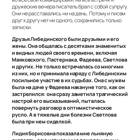
дружеские вечера писатель брал с собой супругу.
Они не расставались ни на день. Потому и писем
друг к другу нет ни одного, сохранились только
записки.
Друзья Либединского были друзьями и его
жены. Она общалась с десятками знаменитых
и видных людей своего времени, включая
Маяковского, Пастернака, Фадеева, Светлова
и других. Не только встречалась со многими
из них, но и принимала наряду с Либединским
посильное участие в их судьбах. Она с мужем
была на даче у Фадеева накануне того, как он
застрелился: она сразу заметила трагический
настрой его высказываний, пыталась
повернуть разговор в оптимистическое
русло. А в тяжелые дни болезни Светлова
была при нем сиделкой.
Лидия Борисовна показала мне льняную