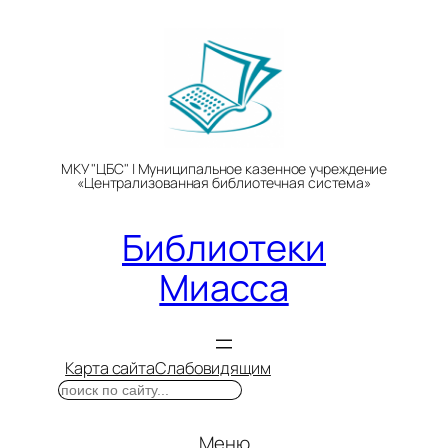
Перейти
к
содержимому
МКУ "ЦБС" | Муниципальное казенное учреждение
«Централизованная библиотечная система»
Библиотеки
Миасса
Карта сайта
Слабовидящим
Поиск
Меню