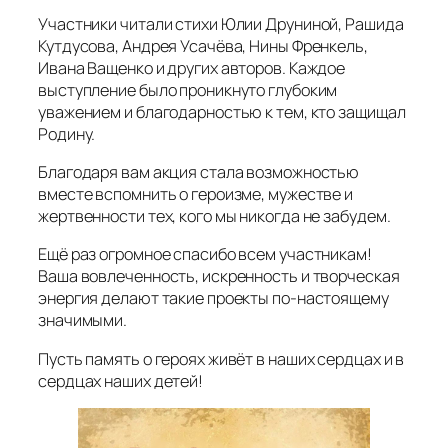
Участники читали стихи Юлии Друниной, Рашида
Кутдусова, Андрея Усачёва, Нины Френкель,
Ивана Ващенко и других авторов. Каждое
выступление было проникнуто глубоким
уважением и благодарностью к тем, кто защищал
Родину.
Благодаря вам акция стала возможностью
вместе вспомнить о героизме, мужестве и
жертвенности тех, кого мы никогда не забудем.
Ещё раз огромное спасибо всем участникам!
Ваша вовлеченность, искренность и творческая
энергия делают такие проекты по‑настоящему
значимыми.
Пусть память о героях живёт в наших сердцах и в
сердцах наших детей!