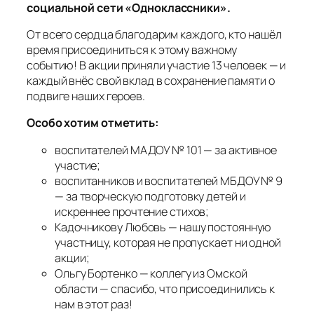
социальной сети «Одноклассники».
От всего сердца благодарим каждого, кто нашёл
время присоединиться к этому важному
событию! В акции приняли участие 13 человек — и
каждый внёс свой вклад в сохранение памяти о
подвиге наших героев.
Особо хотим отметить:
воспитателей МАДОУ № 101 — за активное
участие;
воспитанников и воспитателей МБДОУ № 9
— за творческую подготовку детей и
искреннее прочтение стихов;
Кадочникову Любовь — нашу постоянную
участницу, которая не пропускает ни одной
акции;
Ольгу Бортенко — коллегу из Омской
области — спасибо, что присоединились к
нам в этот раз!