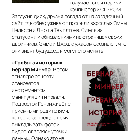
получает свой первый
компьютер и CD-ROM.
Загрузив диск, друзья попадают на загадочный
сайт, где обнаруживают профили взрослых Эммы
Нельсон и Джоша Темплтона. Следя за
статусами и обновлениями на страницах своих
двойников, Эмма и Джош с ужасом осознают, что
они видят будущее… и могут его менять.
«Гребаная история» —
Бернар Миньер.
В этом
триллере соцсети
становятся
инструментом
манипуляции и травли.
Подросток Генри живёт с
приёмными родителями,
которые запрещают ему
выкладывать фото и
видео, опасаясь утечки
данных. Однако это не