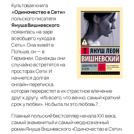
Культовая книга
«Одиночество в Сети»
польского писателя
Януша Вишневского
появилась на заре
всеобщего «ухода в
Сеть». Она живёт в
Польше, он — в
Германии. Однажды они
случайно встретятся на
просторах Сети. И
начнется долгая
онлайн‑переписка,
которая перерастет в их страстное влечение
друг к другу. «Из всего, что вечно, самый краткий
срок у любви». Но была ли это любовь?..
Главный польский бестселлер начала XXI века,
самый знаменитый и самый неоднозначный
роман Януша Вишневского «Одиночество в Сети»