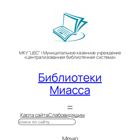
Перейти
к
содержимому
МКУ "ЦБС" | Муниципальное казенное учреждение
«Централизованная библиотечная система»
Библиотеки
Миасса
Карта сайта
Слабовидящим
Поиск
Меню