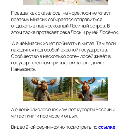
Правда, как оказалось, на море лоси не живут,
поэтому Миасик собирается отправиться
отдыхать в подмосковный Лосиный остров. В
этом парке протекает река Лось и ручей Лосёнок.
А ещё Миасик хочет побывать в Китае. Там лоси
находятся под особой охраной государства.
Сообщество в несколько сотен лосёй живёт в
государственном природном заповеднике
Наньвэнхэ.
А ещё библиолосёнок изучает курорты России и
читает книги про море и отдых.
Видео 9-ой серии можно посмотреть по
ссылке
.