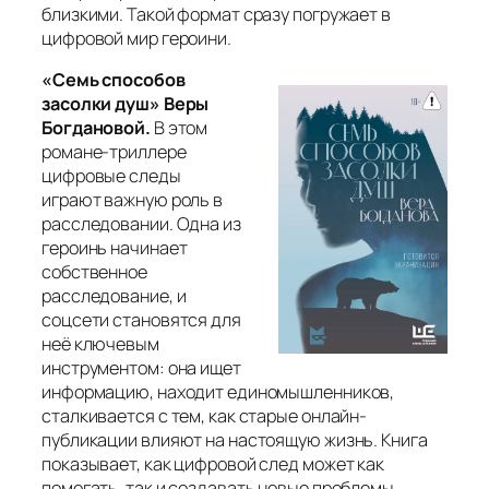
близкими. Такой формат сразу погружает в
цифровой мир героини.
«Семь способов
засолки душ» Веры
Богдановой.
В этом
романе-триллере
цифровые следы
играют важную роль в
расследовании. Одна из
героинь начинает
собственное
расследование, и
соцсети становятся для
неё ключевым
инструментом: она ищет
информацию, находит единомышленников,
сталкивается с тем, как старые онлайн-
публикации влияют на настоящую жизнь. Книга
показывает, как цифровой след может как
помогать, так и создавать новые проблемы.