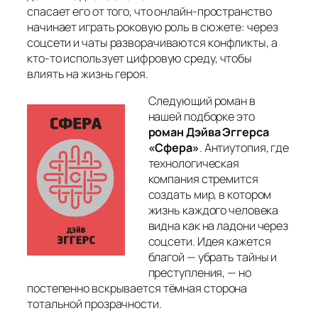
спасает его от того, что онлайн-пространство
начинает играть роковую роль в сюжете: через
соцсети и чаты разворачиваются конфликты, а
кто-то использует цифровую среду, чтобы
влиять на жизнь героя.
Следующий роман в
нашей подборке это
роман Дэйва Эггерса
«Сфера»
. Антиутопия, где
технологическая
компания стремится
создать мир, в котором
жизнь каждого человека
видна как на ладони через
соцсети. Идея кажется
благой — убрать тайны и
преступления, — но
постепенно вскрывается тёмная сторона
тотальной прозрачности.