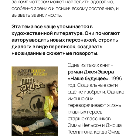
за компьютером может навредить здоровью,
особенно зрению и психическому состоянию, и
вызвать зависимость.
Эта тема все чаще упоминается в
художественной литературе. Они помогают
автору вводить новых персонажей, строить
диалоги в виде переписок, создавать
неожиданные сюжетные повороты.
Одна из таких книг –
роман Джея Эшера
«Наше будущее»
. 1996
год. Социальные сети
ещё не изобрели. Однако
именно они
переворачивают жизнь
главных героев –
старшеклассников
Эммы Нельсон и Джоша
Темплтона, когда Эмма