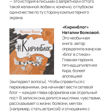
— это история в письмах о запретной и оттого
такой желанной любви и, конечно, о глубоком
одиночестве по ту сторону компьютерного
экрана.
«Киринблог»
Наталии Волковой.
Это необычная
книга: автор
определила жанр как
«блог в стихах».
Главная героиня,
пятнадцатилетняя
Кира, болеет
алопецией
(выпадают волосы). Чтобы справиться с
переживаниями, она начинает вести сетевой
блог — каждая глава оформлена как отдельный
пост. В записях она делится мыслями, чувствами,
рассказывает о жизни, болезни, мечтах
(например, стать актрисой) и отношениях с