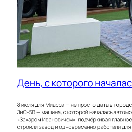
День, с которого начала
8 июля для Миасса — не просто дата в городс
ЗиС-5В — машина, с которой началась автомо
«Захаром Ивановичем», подчёркивая главное:
строили завод и одновременно работали для