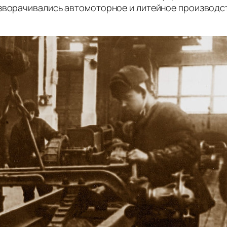
азворачивались автомоторное и литейное производс