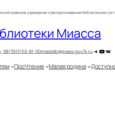
альное казенное учреждение «Централизованная библиотечная сис
блиотеки Миасса
Telegra
YouT
ВКо
, 9
8(3513)53-81-00
miasslib@miass.gov74.ru
лям
ПроЧтение
Малая родина
Доступн