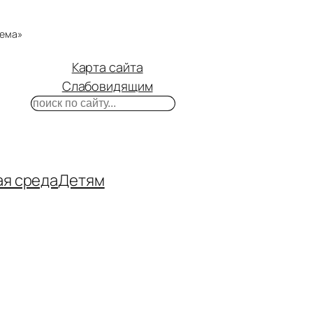
тема»
Карта сайта
Слабовидящим
Поиск
m
ube
нтакте
ая среда
Детям