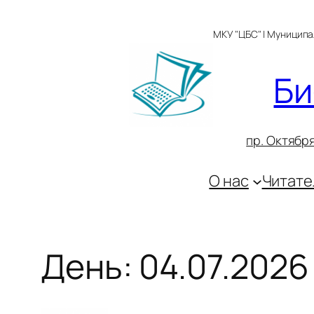
Перейти
к
МКУ "ЦБС" | Муницип
содержимому
Би
пр. Октября
О нас
Читате
День:
04.07.2026