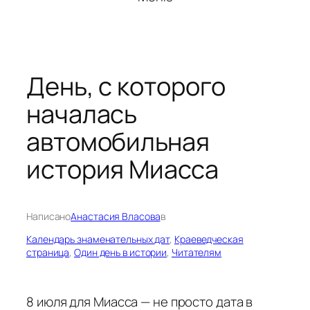
День, с которого
началась
автомобильная
история Миасса
Написано
Анастасия Власова
в
Календарь знаменательных дат
, 
Краеведческая
страница
, 
Один день в истории
, 
Читателям
8 июля для Миасса — не просто дата в