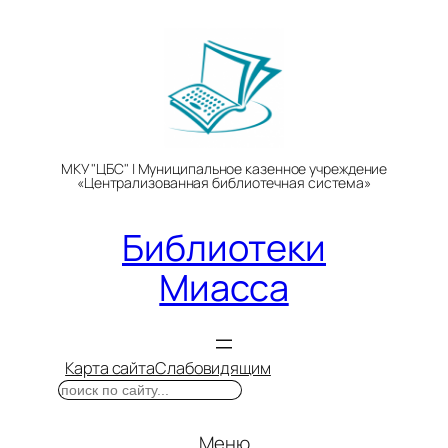
Перейти
к
содержимому
МКУ "ЦБС" | Муниципальное казенное учреждение
«Централизованная библиотечная система»
Библиотеки
Миасса
Карта сайта
Слабовидящим
Поиск
Меню