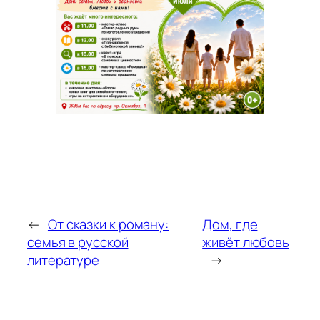
←
От сказки к роману:
Дом, где
семья в русской
живёт любовь
литературе
→