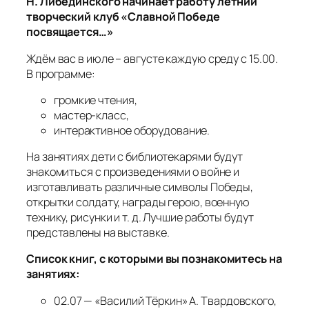
Н. Либединского начинает работу летний
творческий клуб «Славной Победе
посвящается…»
Ждём вас в июле – августе каждую среду с 15.00.
В программе:
громкие чтения,
мастер-класс,
интерактивное оборудование.
На занятиях дети с библиотекарями будут
знакомиться с произведениями о войне и
изготавливать различные символы Победы,
открытки солдату, награды герою, военную
технику, рисунки и т. д. Лучшие работы будут
представлены на выставке.
Список книг, с которыми вы познакомитесь на
занятиях:
02.07 — «Василий Тёркин» А. Твардовского,