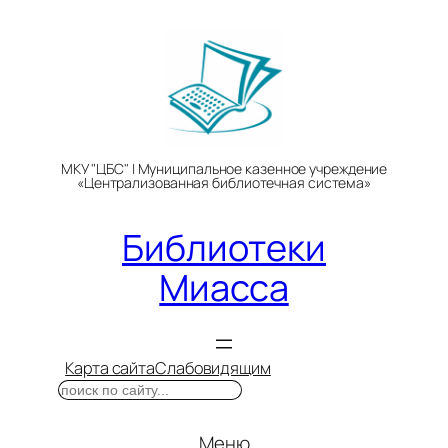
Перейти
к
содержимому
МКУ "ЦБС" | Муниципальное казенное учреждение
«Централизованная библиотечная система»
Библиотеки
Миасса
Карта сайта
Слабовидящим
Поиск
Меню