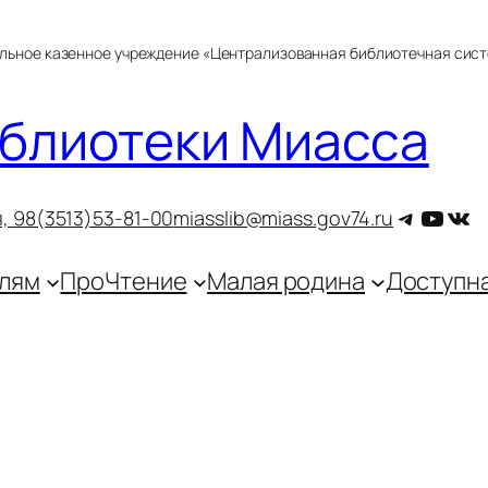
альное казенное учреждение «Централизованная библиотечная сис
блиотеки Миасса
Telegra
YouT
ВКо
, 9
8(3513)53-81-00
miasslib@miass.gov74.ru
лям
ПроЧтение
Малая родина
Доступн