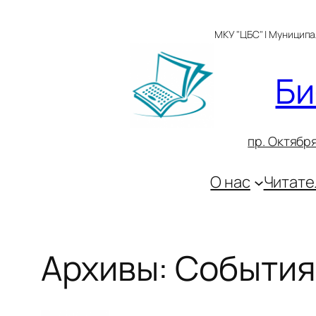
Перейти
к
МКУ "ЦБС" | Муницип
содержимому
Би
пр. Октября
О нас
Читате
Архивы:
События