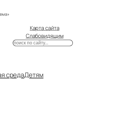
тема»
Карта сайта
Слабовидящим
Поиск
m
ube
нтакте
ая среда
Детям