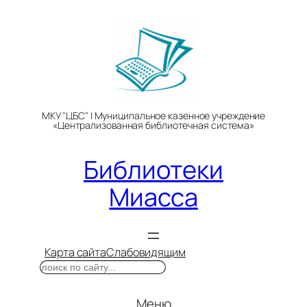
Перейти
к
содержимому
МКУ "ЦБС" | Муниципальное казенное учреждение
«Централизованная библиотечная система»
Библиотеки
Миасса
Карта сайта
Слабовидящим
Поиск
Меню