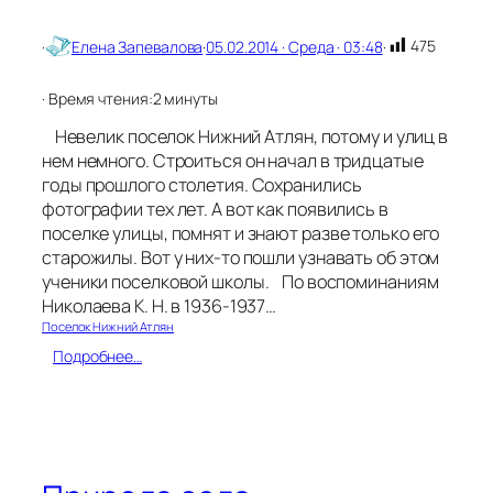
о
р
475
·
Елена Запевалова
·
05.02.2014 · Среда · 03:48
·
о
с
к
· Время чтения:
2 минуты
о
Невелик поселок Нижний Атлян, потому и улиц в
п
.
нем немного. Строиться он начал в тридцатые
Ф
годы прошлого столетия. Сохранились
е
фотографии тех лет. А вот как появились в
в
поселке улицы, помнят и знают разве только его
р
старожилы. Вот у них-то пошли узнавать об этом
а
ученики поселковой школы. По воспоминаниям
л
ь
Николаева К. Н. в 1936-1937…
2
Поселок Нижний Атлян
0
:
Подробнее…
1
У
4
л
г
о
о
ч
д
к
и