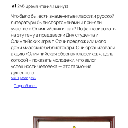
ч
т
248
· Время чтения:
1 минута
е
к
Что было бы, если знаменитые классики русской
и
литературы были спортсменами и приняли
участие в Олимпийских играх? Пофантазировать
на эту тему в преддверии Дня студента и
Олимпийских игр в г. Сочи предлож или моло
дежи миасские библиотекари. Они организовали
акцию «Олимпийская сборная классиков», цель
которой – показать молодежи, что залог
успешности человека — это гармония
душевного…
МАРТ
, 
Молодежи
:
Подробнее…
О
л
и
м
п
и
й