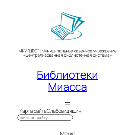
Перейти
к
содержимому
МКУ "ЦБС" | Муниципальное казенное учреждение
«Централизованная библиотечная система»
Библиотеки
Миасса
Карта сайта
Слабовидящим
Поиск
Меню