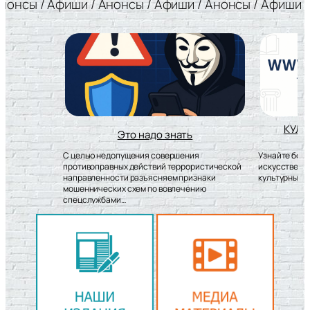
фиши / Анонсы / Афиши / Анонсы / Афиши / Анонсы 
КУЛЬТУРА.РФ – твой гид по
культуре
Узнайте больше об истории страны и
истической
искусстве, смотрите фильмы и планируйте
наки
культурные выходные на портале…
ию