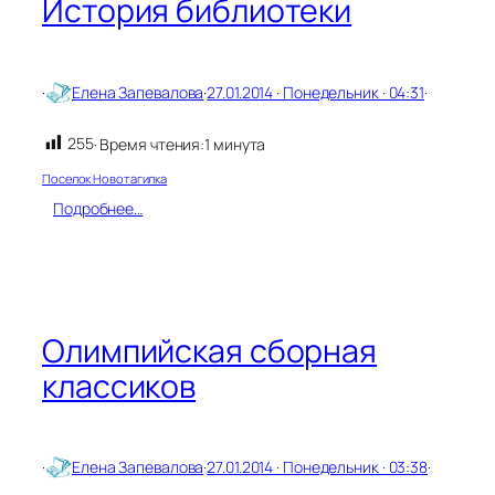
История библиотеки
и
н
Г
е
·
Елена Запевалова
·
27.01.2014 · Понедельник · 04:31
·
н
н
а
255
· Время чтения:
1 минута
д
Поселок Новотагилка
и
й
:
Подробнее…
К
И
о
с
н
т
с
о
т
р
а
и
Олимпийская сборная
н
я
т
классиков
б
и
и
н
б
о
л
в
и
·
Елена Запевалова
·
27.01.2014 · Понедельник · 03:38
·
и
о