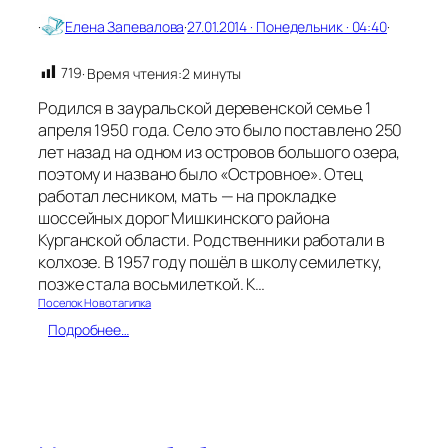
и
·
Елена Запевалова
·
27.01.2014 · Понедельник · 04:40
·
й
К
719
· Время чтения:
2 минуты
а
р
Родился в зауральской деревенской семье 1
п
апреля 1950 года. Село это было поставлено 250
о
лет назад на одном из островов большого озера,
в
и
поэтому и названо было «Островное». Отец
ч
работал лесником, мать — на прокладке
шоссейных дорог Мишкинского района
Курганской области. Родственники работали в
колхозе. В 1957 году пошёл в школу семилетку,
позже стала восьмилеткой. К…
Поселок Новотагилка
:
Подробнее…
Б
о
р
о
д
к