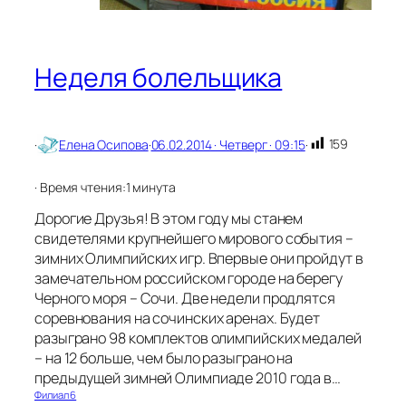
Неделя болельщика
159
·
Елена Осипова
·
06.02.2014 · Четверг · 09:15
·
· Время чтения:
1 минута
Дорогие Друзья! В этом году мы станем
свидетелями крупнейшего мирового события –
зимних Олимпийских игр. Впервые они пройдут в
замечательном российском городе на берегу
Черного моря – Сочи. Две недели продлятся
соревнования на сочинских аренах. Будет
разыграно 98 комплектов олимпийских медалей
– на 12 больше, чем было разыграно на
предыдущей зимней Олимпиаде 2010 года в…
Филиал 6