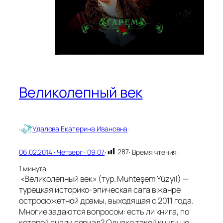
Великолепный век
·
Удалова Екатерина Ивановна
·
287
06.02.2014 · Четверг · 09:07
·
· Время чтения:
1 минута
«Великолепный век» (тур. Muhteşem Yüzyıl) —
турецкая историко-эпическая сага в жанре
остросюжетной драмы, выходящая с 2011 года.
Многие задаются вопросом: есть ли книга, по
которой сняли сериал? Однако такой книги не