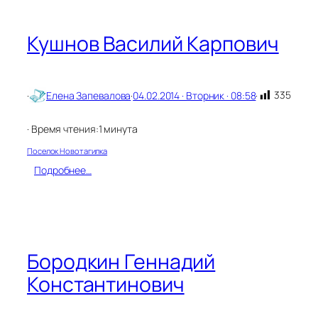
р
о
д
Кушнов Василий Карпович
а
с
е
л
335
·
Елена Запевалова
·
04.02.2014 · Вторник · 08:58
·
а
· Время чтения:
1 минута
Поселок Новотагилка
:
Подробнее…
К
у
ш
н
о
в
Бородкин Геннадий
В
Константинович
а
с
и
л