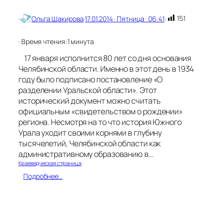
151
·
Ольга Шакирова
·
17.01.2014 · Пятница · 06:41
·
· Время чтения:
1 минута
17 января исполнится 80 лет со дня основания
Челябинской области. Именно в этот день в 1934
году было подписано постановление «О
разделении Уральской области». Этот
исторический документ можно считать
официальным «свидетельством о рождении»
региона. Несмотря на то что история Южного
Урала уходит своими корнями в глубину
тысячелетий, Челябинской области как
административному образованию в…
Краеведческая страница
:
Подробнее…
Ч
е
л
я