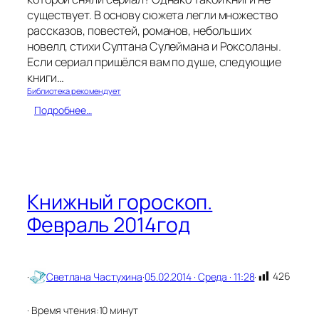
существует. В основу сюжета легли множество
рассказов, повестей, романов, небольших
новелл, стихи Султана Сулеймана и Роксоланы.
Если сериал пришёлся вам по душе, следующие
книги…
Библиотека рекомендует
:
Подробнее…
В
е
л
и
к
о
Книжный гороскоп.
л
Февраль 2014год
е
п
н
ы
й
426
·
Светлана Частухина
·
05.02.2014 · Среда · 11:28
·
в
е
· Время чтения:
10 минут
к