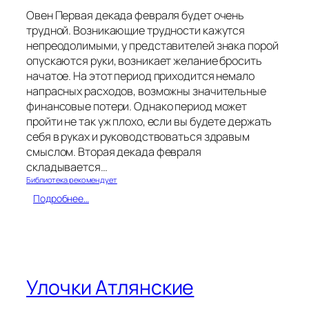
Овен Первая декада февраля будет очень
трудной. Возникающие трудности кажутся
непреодолимыми, у представителей знака порой
опускаются руки, возникает желание бросить
начатое. На этот период приходится немало
напрасных расходов, возможны значительные
финансовые потери. Однако период может
пройти не так уж плохо, если вы будете держать
себя в руках и руководствоваться здравым
смыслом. Вторая декада февраля
складывается…
Библиотека рекомендует
:
Подробнее…
К
н
и
ж
н
ы
Улочки Атлянские
й
г