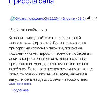
Природа села
А
т
л
я
373
·
Оксана Коношенко
·
04.02.2014 · Вторник · 09:31
·
н
с
к
· Время чтения:
2 минуты
и
Каждый природный сезон отмечен своей
е
неповторимой красотой. Весна – это лесные
пригорки на кордоне у лесника, покрытые
подснежниками; заросли черёмухи по берегам
реки, распространяющей дивный аромат на
прилегающие улицы; ковры купавок в лесных
ложбинах. Лето – это первая земляника в конце
июня, сыроежки, клубника в июле, черника в
августе, белые грузди. Осень – это золотые…
Село Черновское
:
Подробнее…
П
р
и