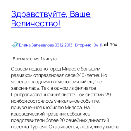
с
—
Здравствуйте, Ваше
т
Величество!
е
р
р
и
т
994
·
Елена Запевалова
·
03.12.2013 · Вторник · 04:11
·
о
р
· Время чтения:
1 минута
и
я
Совсем недавно город Миасс с большим
к
размахом отпраздновал свое 240-летие. Но
н
череда праздничных мероприятий ещё не
и
ж
закончилась. Так, в одном из филиалов
н
Централизованной библиотечной системы 29
о
ноября состоялось уникальное событие,
й
приуроченное к юбилею Миасса. На
к
краеведческий праздник собрались
у
представители более 20 семейных династий
л
ь
поселка Тургояк. Оказывается, люди, живущие на