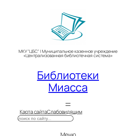
Перейти
к
содержимому
МКУ "ЦБС" | Муниципальное казенное учреждение
«Централизованная библиотечная система»
Библиотеки
Миасса
Карта сайта
Слабовидящим
Поиск
Меню