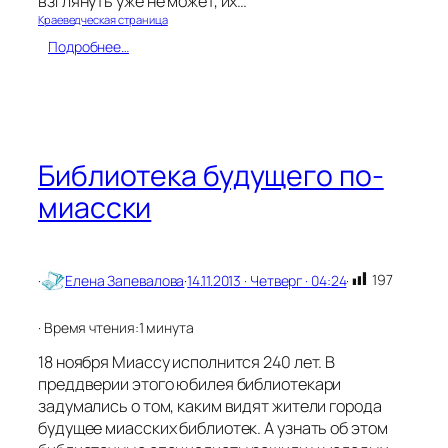
взглянуть уже не может, их…
Краеведческая страница
:
Подробнее…
Ч
у
д
е
с
а
Библиотека будущего по-
М
миасски
и
а
с
с
а
197
·
Елена Запевалова
·
14.11.2013 · Четверг · 04:24
·
· Время чтения:
1 минута
18 ноября Миассу исполнится 240 лет. В
преддверии этого юбилея библиотекари
задумались о том, каким видят жители города
будущее миасских библиотек. А узнать об этом