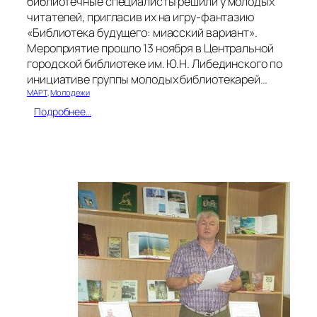
библиотечные специалисты решили у молодых
читателей, пригласив их на игру-фантазию
«Библиотека будущего: миасский вариант».
Мероприятие прошло 13 ноября в Центральной
городской библиотеке им. Ю.Н. Либединского по
инициативе группы молодых библиотекарей…
МАРТ
, 
Молодежи
:
Подробнее…
Б
и
б
л
и
о
т
е
к
а
б
у
д
у
щ