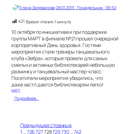
а
·
Елена Запевалова
·
28.10.2013 · Понедельник · 09:52
·
»
д
р
421
· Время чтения:
1 минута
у
10 октября по инициативе и при поддержке
ж
и
группы МАРТ в филиале №21 прошел очередной
т
корпоративный День здоровья. Гостями
с
мероприятия стали тренеры танцевального
М
клуба «Зебра», которые провели для самых
А
смелых и активных библиотекарей небольшую
Р
разминку и танцевальный мастер-класс.
Т
о
Посетители мероприятия убедились, что
м
даже хастл дается библиотекарям легко!
!
МАРТ
:
Подробнее…
Д
е
н
ь
Предыдущая страница
з
1
…
726
727
728
729
730
…
742
д