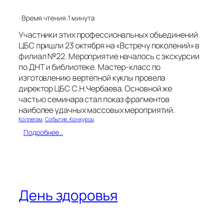
п
р
· Время чтения:
1 минута
о
ф
Участники этих профессиональных объединений
е
ЦБС пришли 23 октября на «Встречу поколений» в
с
филиал №22. Мероприятие началось с экскурсии
с
и
по ДНТ и библиотеке. Мастер-класс по
о
изготовлению вертепной куклы провела
н
директор ЦБС С.Н.Чербаева. Основной же
а
частью семинара стал показ фрагментов
л
наиболее удачных массовых мероприятий.
ь
Коллегам
, 
События. Конкурсы
н
ы
:
Подробнее…
й
«
п
Р
р
я
а
б
з
и
д
н
День здоровья
н
у
и
ш
к
к