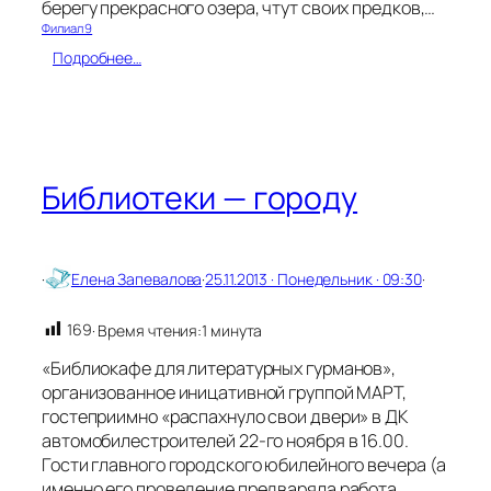
т
берегу прекрасного озера, чтут своих предков,…
у
Филиал 9
р
:
Подробнее…
ы
З
д
р
а
в
с
Библиотеки — городу
т
в
у
й
·
Елена Запевалова
·
25.11.2013 · Понедельник · 09:30
·
т
е
,
169
· Время чтения:
1 минута
В
«Библиокафе для литературных гурманов»,
а
ш
организованное иницативной группой МАРТ,
е
гостеприимно «распахнуло свои двери» в ДК
В
автомобилестроителей 22-го ноября в 16.00.
е
Гости главного городского юбилейного вечера (а
л
именно его проведение предваряла работа