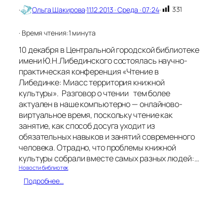
331
·
Ольга Шакирова
·
11.12.2013 · Среда · 07:24
·
· Время чтения:
1 минута
10 декабря в Центральной городской библиотеке
имени Ю.Н.Либединского состоялась научно-
практическая конференция «Чтение в
Либединке: Миасс территория книжной
культуры». Разговор о чтении тем более
актуален в наше компьютерно — онлайново-
виртуальное время, поскольку чтение как
занятие, как способ досуга уходит из
обязательных навыков и занятий современного
человека. Отрадно, что проблемы книжной
культуры собрали вместе самых разных людей:…
Новости библиотек
:
Подробнее…
М
и
а
с