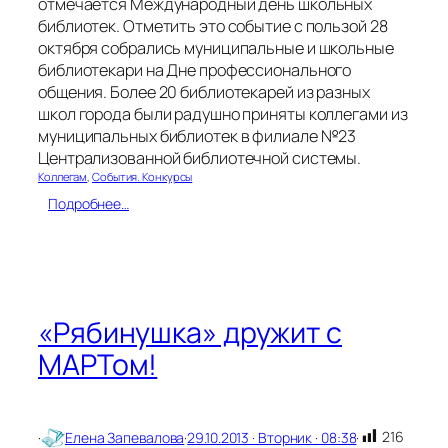
отмечается Международный день школьных
библиотек. Отметить это событие с пользой 28
октября собрались муниципальные и школьные
библиотекари на Дне профессионального
общения. Более 20 библиотекарей из разных
школ города были радушно приняты коллегами из
муниципальных библиотек в филиале №23
Централизованной библиотечной системы.
Коллегам
, 
События. Конкурсы
:
Подробнее…
Д
е
н
ь
о
б
«Рябинушка» дружит с
щ
МАРТом!
е
н
и
я
в
216
·
Елена Запевалова
·
29.10.2013 · Вторник · 08:38
·