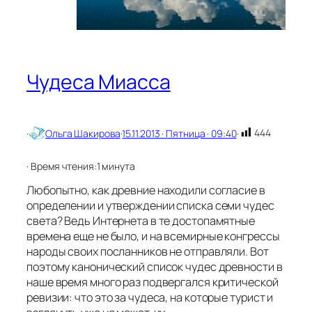
д
у
Чудеса Миасса
444
·
Ольга Шакирова
·
15.11.2013 · Пятница · 09:40
·
· Время чтения:
1 минута
Любопытно, как древние находили согласие в
определении и утверждении списка семи чудес
света? Ведь Интернета в те достопамятные
времена еще не было, и на всемирные конгрессы
народы своих посланников не отправляли. Вот
поэтому канонический список чудес древности в
наше время много раз подвергался критической
ревизии: что это за чудеса, на которые турист и