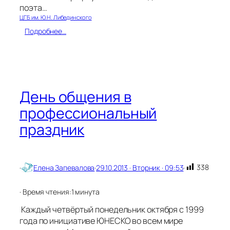
поэта…
ЦГБ им. Ю.Н. Либединского
:
Подробнее…
Н
е
о
ж
и
д
День общения в
а
профессиональный
н
н
праздник
о
е
с
л
о
338
·
Елена Запевалова
·
29.10.2013 · Вторник · 09:53
·
в
о
· Время чтения:
1 минута
Каждый четвёртый понедельник октября с 1999
года по инициативе ЮНЕСКО во всем мире