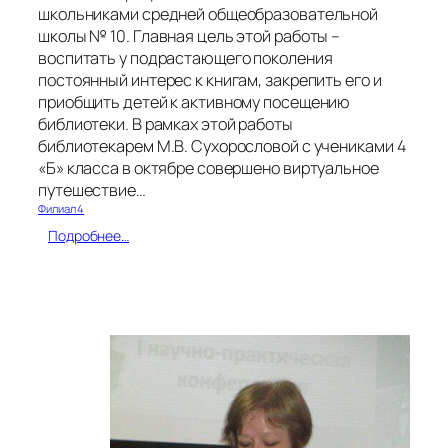
школьниками средней общеобразовательной
школы № 10. Главная цель этой работы –
воспитать у подрастающего поколения
постоянный интерес к книгам, закрепить его и
приобщить детей к активному посещению
библиотеки. В рамках этой работы
библиотекарем М.В. Сухорословой с учениками 4
«Б» класса в октябре совершено виртуальное
путешествие…
Филиал 4
:
Подробнее…
Р
а
б
о
т
а
е
м
с
м
а