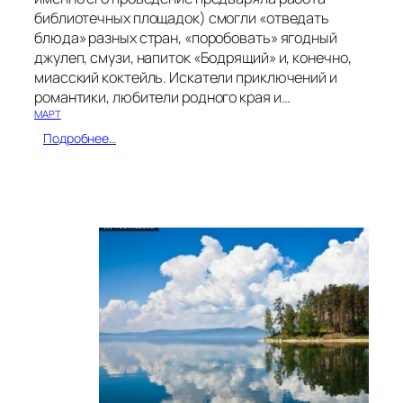
и
библиотечных площадок) смогли «отведать
ч
е
блюда» разных стран, «поробовать» ягодный
с
джулеп, смузи, напиток «Бодрящий» и, конечно,
т
миасский коктейль. Искатели приключений и
в
романтики, любители родного края и…
о
МАРТ
!
:
Подробнее…
Б
и
б
л
и
о
т
е
к
и
—
г
о
р
о