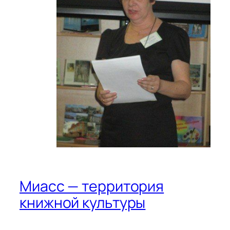
л
ы
ш
а
м
и
Миасс — территория
книжной культуры