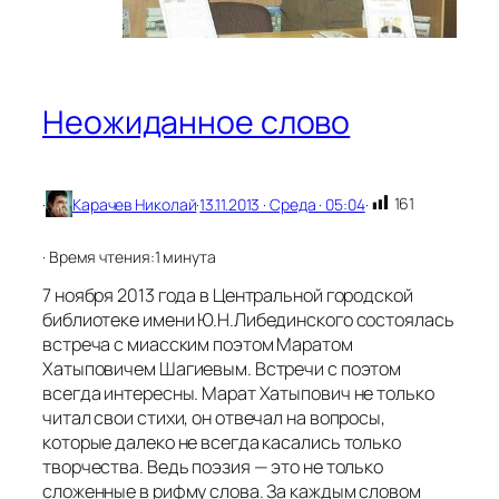
е
г
о
п
о
Неожиданное слово
-
м
и
а
161
·
Карачев Николай
·
13.11.2013 · Среда · 05:04
·
с
с
к
· Время чтения:
1 минута
и
7 ноября 2013 года в Центральной городской
библиотеке имени Ю.Н.Либединского состоялась
встреча с миасским поэтом Маратом
Хатыповичем Шагиевым. Встречи с поэтом
всегда интересны. Марат Хатыпович не только
читал свои стихи, он отвечал на вопросы,
которые далеко не всегда касались только
творчества. Ведь поэзия — это не только
сложенные в рифму слова. За каждым словом