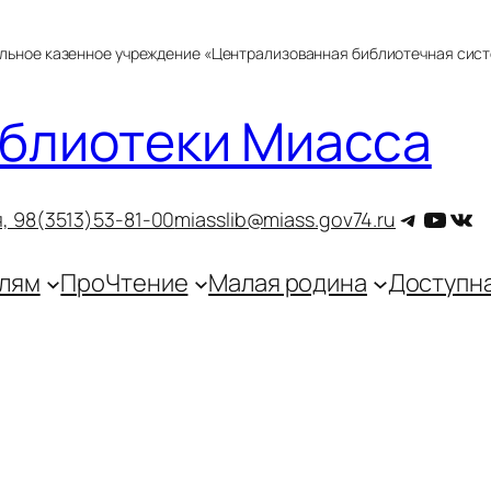
альное казенное учреждение «Централизованная библиотечная сис
блиотеки Миасса
Telegra
YouT
ВКо
, 9
8(3513)53-81-00
miasslib@miass.gov74.ru
лям
ПроЧтение
Малая родина
Доступн