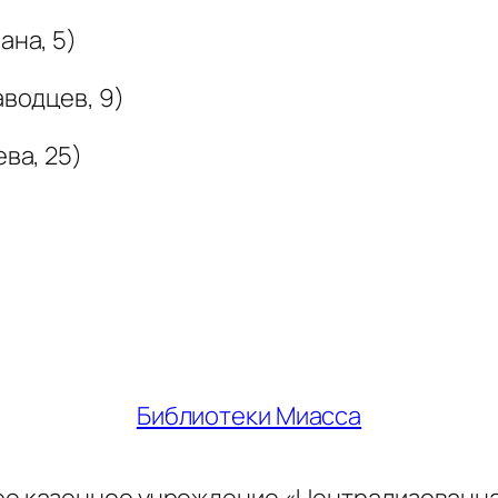
ана, 5)
аводцев, 9)
ева, 25)
Библиотеки Миасса
ое казенное учреждение «Централизованн