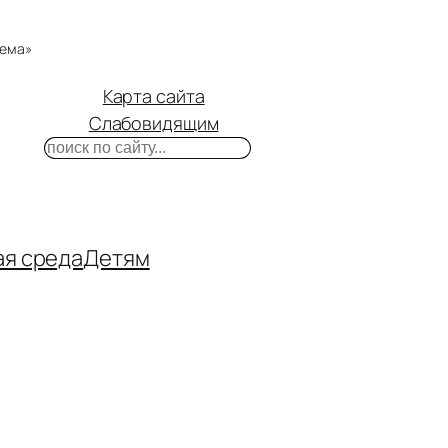
тема»
Карта сайта
Слабовидящим
Поиск
m
ube
нтакте
ая среда
Детям