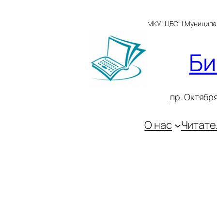
Перейти
к
МКУ "ЦБС" | Муницип
содержимому
Би
пр. Октября
О нас
Читате