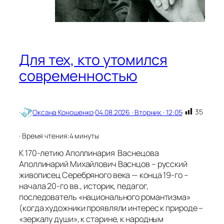
л
а
д
к
и
д
Для тех, кто утомился
л
я
современностью
к
н
и
г
35
·
Оксана Коношенко
·
04.08.2026 · Вторник · 12:05
·
,
к
о
· Время чтения:
4 минуты
т
К 170-летию Аполлинария Васнецова
о
р
Аполлинарий Михайлович Васнцов – русский
ы
живописец Серебряного века — конца 19-го –
е
начала 20-го вв., историк, педагог,
л
последователь «национального романтизма»
е
(когда художники проявляли интерес к природе –
г
«зеркалу души», к старине, к народным
к