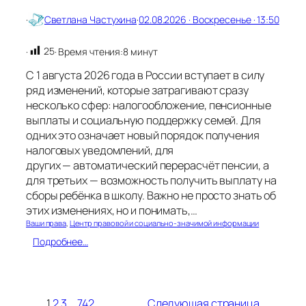
·
Светлана Частухина
·
02.08.2026 · Воскресенье · 13:50
25
·
· Время чтения:
8 минут
С 1 августа 2026 года в России вступает в силу
ряд изменений, которые затрагивают сразу
несколько сфер: налогообложение, пенсионные
выплаты и социальную поддержку семей. Для
одних это означает новый порядок получения
налоговых уведомлений, для
других — автоматический перерасчёт пенсии, а
для третьих — возможность получить выплату на
сборы ребёнка в школу. Важно не просто знать об
этих изменениях, но и понимать,…
Ваши права
, 
Центр правовой и социально-значимой информации
:
Подробнее…
А
в
г
у
1
2
3
…
742
Следующая страница
с