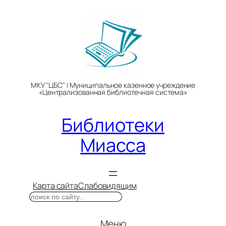
Перейти
к
содержимому
МКУ "ЦБС" | Муниципальное казенное учреждение
«Централизованная библиотечная система»
Библиотеки
Миасса
Карта сайта
Слабовидящим
Поиск
Меню