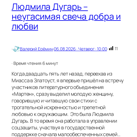
е
Людмила Дугарь –
й
неугасимая свеча добра и
любви
11
·
Валерий Ерёмин
·
06.08.2026 · Четверг · 10:00
·
· Время чтения:
6 минут
Когда двадцать пять лет назад, переехав из
Миасса в Златоуст, я впервые пришёл на встречу
участников литературного объединения
«Мартен», сразу выделил молодую женщину,
говорившую и читавшую свои стихи с
трогательной искренностью и трепетной
любовью к окружающим. Это была Людмила
Дугарь. В то время она работала в управлении
соцзащиты, участвуя в государственной
поддержке сначала малообеспеченных семей…