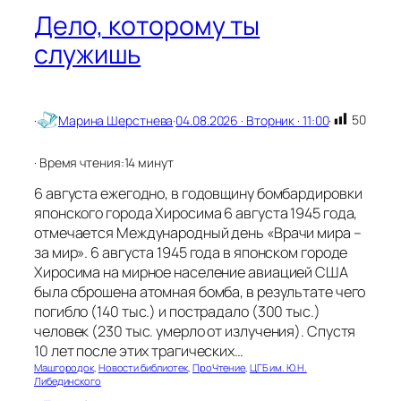
с
Дело, которому ты
о
служишь
в
р
е
м
е
50
·
Марина Шерстнева
·
04.08.2026 · Вторник · 11:00
·
н
н
· Время чтения:
14 минут
о
с
6 августа ежегодно, в годовщину бомбардировки
т
японского города Хиросима 6 августа 1945 года,
ь
отмечается Международный день «Врачи мира –
ю
за мир». 6 августа 1945 года в японском городе
Хиросима на мирное население авиацией США
была сброшена атомная бомба, в результате чего
погибло (140 тыс.) и пострадало (300 тыс.)
человек (230 тыс. умерло от излучения). Спустя
10 лет после этих трагических…
Машгородок
, 
Новости библиотек
, 
ПроЧтение
, 
ЦГБ им. Ю.Н.
Либединского