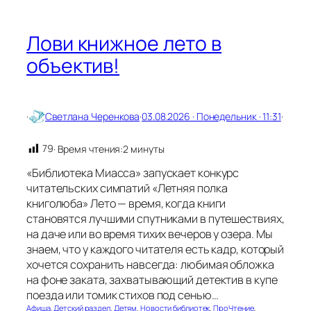
ь
Лови книжное лето в
объектив!
·
Светлана Черенкова
·
03.08.2026 · Понедельник · 11:31
·
79
· Время чтения:
2 минуты
«Библиотека Миасса» запускает конкурс
читательских симпатий «Летняя полка
книголюба» Лето — время, когда книги
становятся лучшими спутниками в путешествиях,
на даче или во время тихих вечеров у озера. Мы
знаем, что у каждого читателя есть кадр, который
хочется сохранить навсегда: любимая обложка
на фоне заката, захватывающий детектив в купе
поезда или томик стихов под сенью…
Афиша
, 
Детский раздел
, 
Детям
, 
Новости библиотек
, 
ПроЧтение
, 