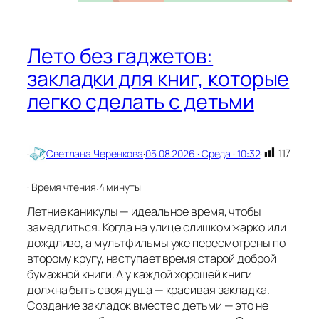
и
м
а
я
Лето без гаджетов:
с
в
закладки для книг, которые
е
легко сделать с детьми
ч
а
д
о
б
117
·
Светлана Черенкова
·
05.08.2026 · Среда · 10:32
·
р
а
· Время чтения:
4 минуты
и
л
Летние каникулы — идеальное время, чтобы
ю
замедлиться. Когда на улице слишком жарко или
б
дождливо, а мультфильмы уже пересмотрены по
в
второму кругу, наступает время старой доброй
и
бумажной книги. А у каждой хорошей книги
должна быть своя душа — красивая закладка.
Создание закладок вместе с детьми — это не