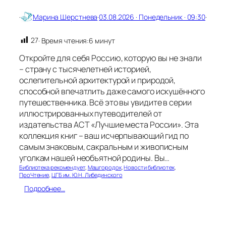
у
з
·
Марина Шерстнева
·
03.08.2026 · Понедельник · 09:30
·
н
е
27
· Время чтения:
6 минут
ц
о
Откройте для себя Россию, которую вы не знали
в
– страну с тысячелетней историей,
а
ослепительной архитектурой и природой,
:
с
способной впечатлить даже самого искушённого
т
путешественника. Всё это вы увидите в серии
р
иллюстрированных путеводителей от
а
издательства АСТ «Лучшие места России». Эта
н
коллекция книг – ваш исчерпывающий гид по
и
самым знаковым, сакральным и живописным
ц
уголкам нашей необъятной родины. Вы…
ы
д
Библиотека рекомендует
, 
Машгородок
, 
Новости библиотек
, 
ПроЧтение
, 
ЦГБ им. Ю.Н. Либединского
е
т
:
Подробнее…
с
Л
т
у
в
ч
а