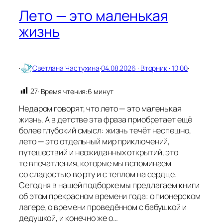
Лето — это маленькая
жизнь
·
Светлана Частухина
·
04.08.2026 · Вторник · 10:00
·
27
· Время чтения:
6 минут
Недаром говорят, что лето — это маленькая
жизнь. А в детстве эта фраза приобретает ещё
более глубокий смысл: жизнь течёт неспешно,
лето — это отдельный мир приключений,
путешествий и неожиданных открытий, это
те впечатления, которые мы вспоминаем
со сладостью во рту и с теплом на сердце.
Сегодня в нашей подборке мы предлагаем книги
об этом прекрасном времени года: о пионерском
лагере, о времени проведённом с бабушкой и
дедушкой, и конечно же о…