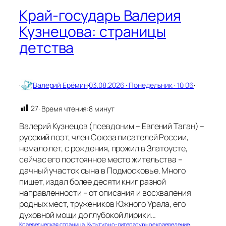
т
Край-государь Валерия
и
в
Кузнецова: страницы
!
детства
·
Валерий Ерёмин
·
03.08.2026 · Понедельник · 10:06
·
27
· Время чтения:
8 минут
Валерий Кузнецов (псевдоним – Евгений Таган) –
русский поэт, член Союза писателей России,
немало лет, с рождения, прожил в Златоусте,
сейчас его постоянное место жительства –
дачный участок сына в Подмосковье. Много
пишет, издал более десяти книг разной
направленности – от описания и восхваления
родных мест, тружеников Южного Урала, его
духовной мощи до глубокой лирики…
Краеведческая страница
, 
Культурно-литературное краеведение
, 