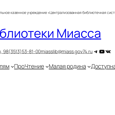
альное казенное учреждение «Централизованная библиотечная сис
блиотеки Миасса
Telegra
YouT
ВКо
, 9
8(3513)53-81-00
miasslib@miass.gov74.ru
лям
ПроЧтение
Малая родина
Доступн