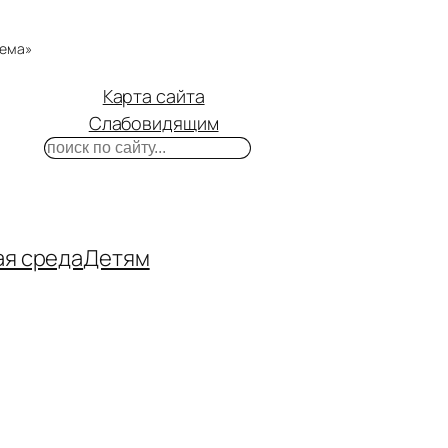
тема»
Карта сайта
Слабовидящим
Поиск
m
ube
нтакте
ая среда
Детям