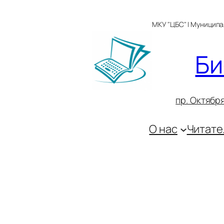
Перейти
к
МКУ "ЦБС" | Муницип
содержимому
Би
пр. Октября
О нас
Читате