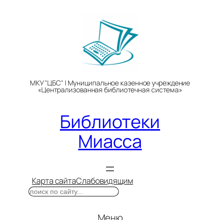
Перейти
к
содержимому
МКУ "ЦБС" | Муниципальное казенное учреждение
«Централизованная библиотечная система»
Библиотеки
Миасса
Карта сайта
Слабовидящим
Поиск
Меню