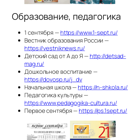
Образование, педагогика
1 сентября —
https://www.1-sept.ru/
Вестник образования России —
https://vestniknews.ru/
Детский сад от А до Я —
http://detsad-
mag.ru/
Дошкольное воспитание —
https://dovosp.ru/j_dv
Начальная школа —
https://n-shkola.ru/
Педагогика культуры —
https://www.pedagogika-cultura.ru/
Первое сентября —
https://ps.1sept.ru/