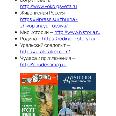
http://www.vokrugsveta.ru
Живописная Россия —
https://vipress.su/zhurnal-
zhivopisnaya-rossiya/
Мир истории —
http://www.historia.ru
Родина —
https://rodina-history.ru/
Уральский следопыт —
https://uralstalker.com/
Чудеса и приключения —
http://chudesamag.ru