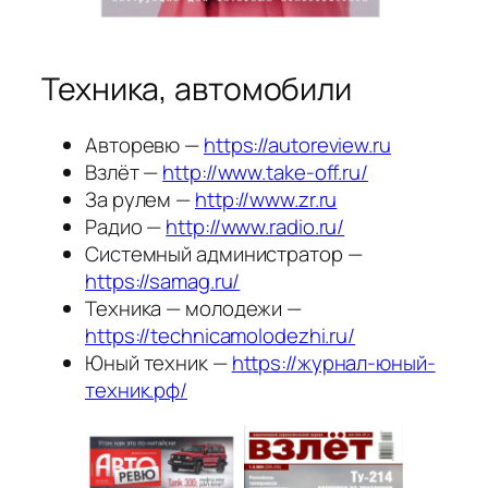
Техника, автомобили
Авторевю —
https://autoreview.ru
Взлёт —
http://www.take-off.ru/
За рулем —
http://www.zr.ru
Радио —
http://www.radio.ru/
Системный администратор —
https://samag.ru/
Техника — молодежи —
https://technicamolodezhi.ru/
Юный техник —
https://журнал-юный-
техник.рф/