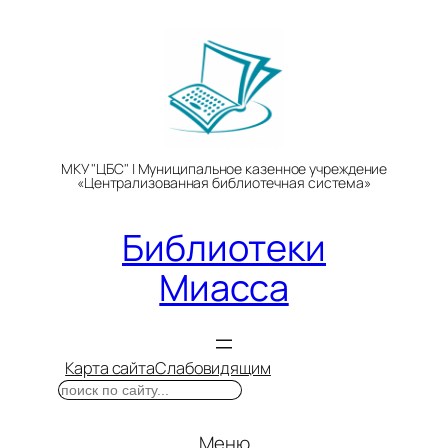
Перейти
к
содержимому
МКУ "ЦБС" | Муниципальное казенное учреждение
«Централизованная библиотечная система»
Библиотеки
Миасса
Карта сайта
Слабовидящим
Поиск
Меню