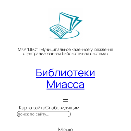
Перейти
к
содержимому
МКУ "ЦБС" | Муниципальное казенное учреждение
«Централизованная библиотечная система»
Библиотеки
Миасса
Карта сайта
Слабовидящим
Поиск
Меню