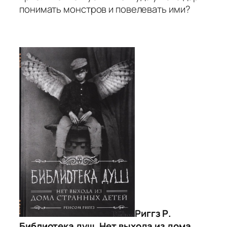
понимать монстров и повелевать ими?
Риггз Р.
Библиотека душ. Нет выхода из дома