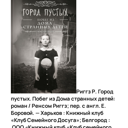
Риггз Р. Город
пустых. Побег из Дома странных детей:
роман / Ренсом Риггз; пер. с англ. Е.
Боровой. — Харьков : Книжный клуб
«Клуб Семейного Досуга»; Белгород :
ООО «Книжный клуб «Клуб семейного