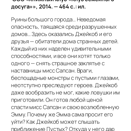
досуга»», 2014. — 464 с.: ил.
Руины большого города… Неведомая
опасность, таящаяся среди разрушенных
домов… Здесь оказались Джейкоб и его
друзья — обитатели дома странных детей.
Каждый из них наделен удивительными
способностями, и все они хотят только
одного — снять страшное заклятье с
наставницы мисс Сапсан. Враги,
беспощадные монстры с пустыми глазами,
неотступно преследуют героев. Джейкоб
даже вообразить не мог, какие ловушки им
приготовили. Он готов любой ценой
спасти мисс Сапсан и свою возлюбленную
Эмму. Почему же Эмма сама просит его
уйти? Как Джейкоб может слышать
приближение Пустых? Откуда у него дар