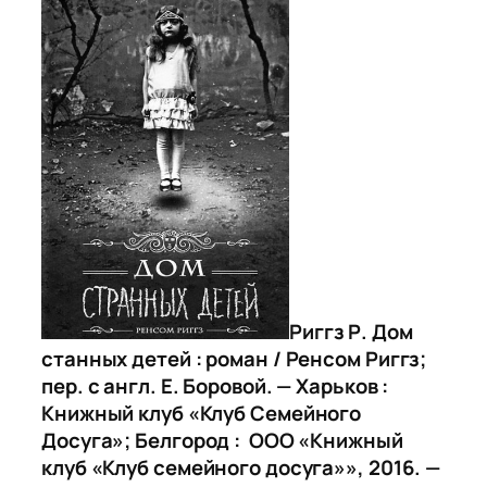
Риггз Р. Дом
станных детей : роман / Ренсом Риггз;
пер. с англ. Е. Боровой. — Харьков :
Книжный клуб «Клуб Семейного
Досуга»; Белгород : ООО «Книжный
клуб «Клуб семейного досуга»», 2016. —