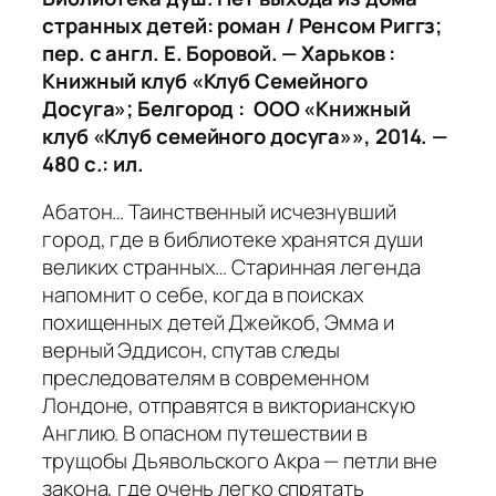
странных детей: роман / Ренсом Риггз;
пер. с англ. Е. Боровой. — Харьков :
Книжный клуб «Клуб Семейного
Досуга»; Белгород : ООО «Книжный
клуб «Клуб семейного досуга»», 2014. —
480 с.: ил.
Абатон… Таинственный исчезнувший
город, где в библиотеке хранятся души
великих странных… Старинная легенда
напомнит о себе, когда в поисках
похищенных детей Джейкоб, Эмма и
верный Эддисон, спутав следы
преследователям в современном
Лондоне, отправятся в викторианскую
Англию. В опасном путешествии в
трущобы Дьявольского Акра — петли вне
закона, где очень легко спрятать