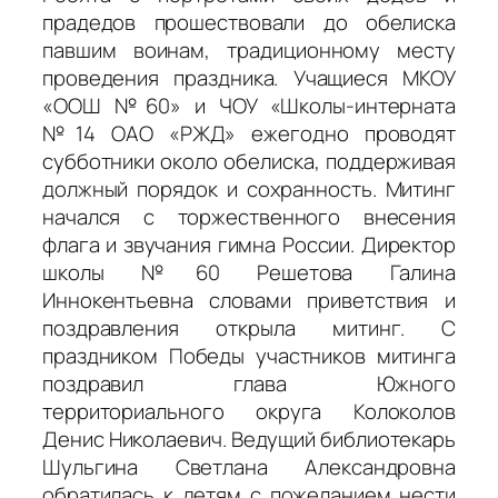
прадедов прошествовали до обелиска
павшим воинам, традиционному месту
проведения праздника. Учащиеся МКОУ
«ООШ №60» и ЧОУ «Школы-интерната
№14 ОАО «РЖД» ежегодно проводят
субботники около обелиска, поддерживая
должный порядок и сохранность. Митинг
начался с торжественного внесения
флага и звучания гимна России. Директор
школы №60 Решетова Галина
Иннокентьевна словами приветствия и
поздравления открыла митинг. С
праздником Победы участников митинга
поздравил глава Южного
территориального округа Колоколов
Денис Николаевич. Ведущий библиотекарь
Шульгина Светлана Александровна
обратилась к детям с пожеланием нести