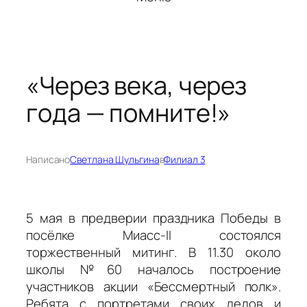
«Через века, через
года — помните!»
Написано
Светлана Шульгина
в
Филиал 3
5 мая в предверии праздника Победы в
посёлке Миасс-II состоялся
торжественный митинг. В 11.30 около
школы №60 началось построение
участников акции «Бессмертный полк».
Ребята с портретами своих дедов и