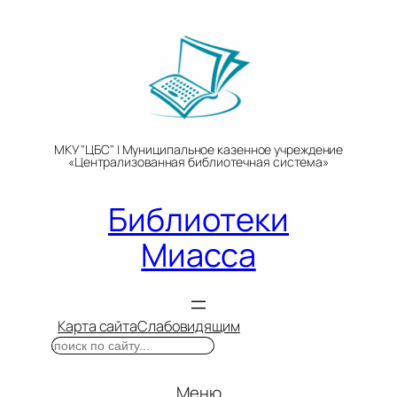
Перейти
к
содержимому
МКУ "ЦБС" | Муниципальное казенное учреждение
«Централизованная библиотечная система»
Библиотеки
Миасса
Карта сайта
Слабовидящим
Поиск
Меню