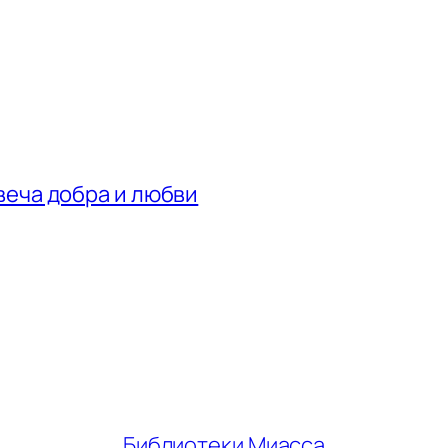
веча добра и любви
Библиотеки Миасса