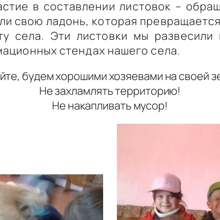
астие в составлении листовок – обра
али свою ладонь, которая превращается
ту села. Эти листовки мы развесили
мационных стендах нашего села.
йте, будем хорошими хозяевами на своей з
Не захламлять территорию!
Не накапливать мусор!