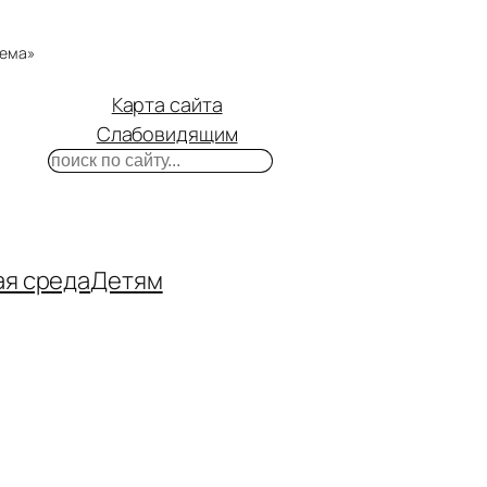
тема»
Карта сайта
Слабовидящим
Поиск
m
ube
нтакте
ая среда
Детям