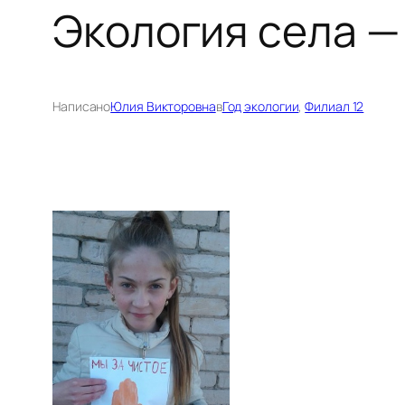
Экология села — 
Написано
Юлия Викторовна
в
Год экологии
, 
Филиал 12