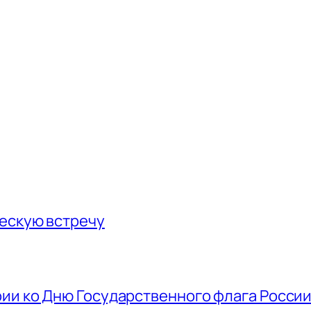
ескую встречу
ии ко Дню Государственного флага Росси