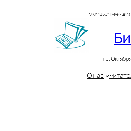
Перейти
к
МКУ "ЦБС" | Муницип
содержимому
Би
пр. Октября
О нас
Читате