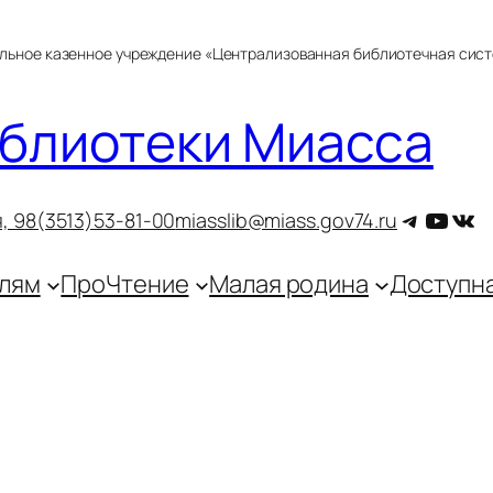
альное казенное учреждение «Централизованная библиотечная сис
блиотеки Миасса
Telegra
YouT
ВКо
, 9
8(3513)53-81-00
miasslib@miass.gov74.ru
лям
ПроЧтение
Малая родина
Доступн