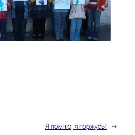
Я помню, я горжусь!
→