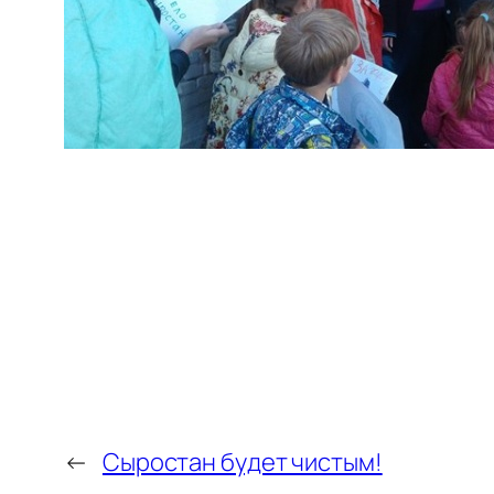
←
Сыростан будет чистым!