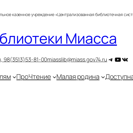
альное казенное учреждение «Централизованная библиотечная сис
блиотеки Миасса
Telegra
YouT
ВКо
, 9
8(3513)53-81-00
miasslib@miass.gov74.ru
лям
ПроЧтение
Малая родина
Доступн