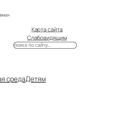
тема»
Карта сайта
Слабовидящим
Поиск
m
ube
нтакте
ая среда
Детям