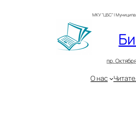
Перейти
к
МКУ "ЦБС" | Муницип
содержимому
Би
пр. Октября
О нас
Читате