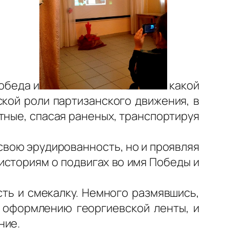
обеда и
какой
кой роли партизанского движения, в
тные, спасая раненых, транспортируя
свою эрудированность, но и проявляя
историям о подвигах во имя Победы и
ть и смекалку. Немного размявшись,
о оформлению георгиевской ленты, и
ние.