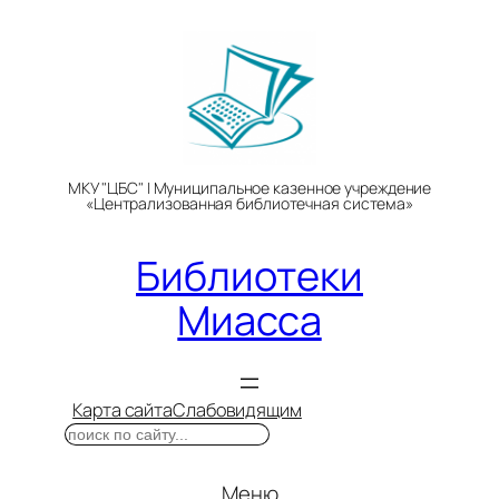
Перейти
к
содержимому
МКУ "ЦБС" | Муниципальное казенное учреждение
«Централизованная библиотечная система»
Библиотеки
Миасса
Карта сайта
Слабовидящим
Поиск
Меню