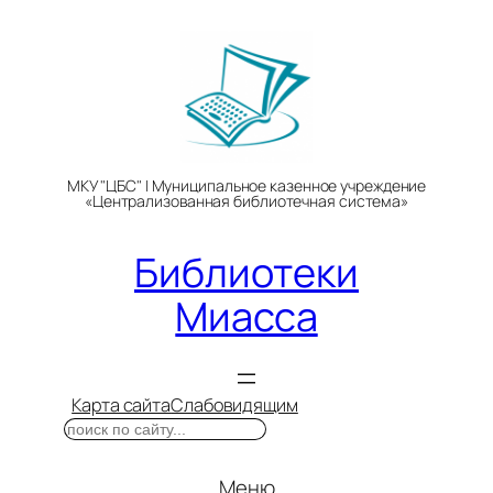
Перейти
к
содержимому
МКУ "ЦБС" | Муниципальное казенное учреждение
«Централизованная библиотечная система»
Библиотеки
Миасса
Карта сайта
Слабовидящим
Поиск
Меню