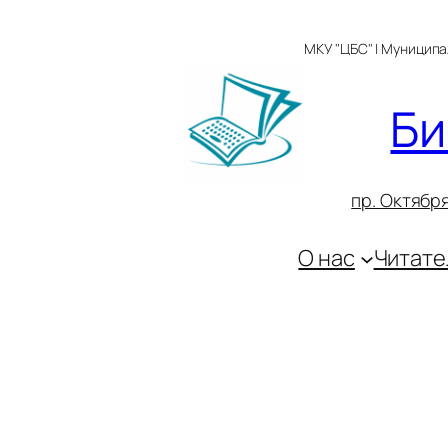
Перейти
к
МКУ "ЦБС" | Муницип
содержимому
Би
пр. Октября
О нас
Читате