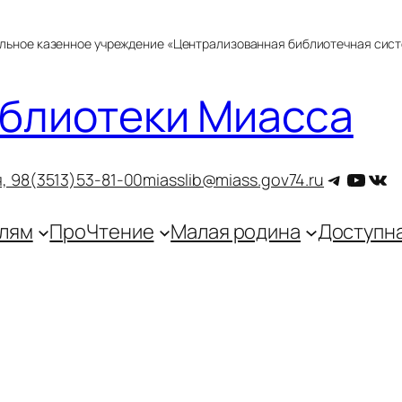
альное казенное учреждение «Централизованная библиотечная сис
блиотеки Миасса
Telegra
YouT
ВКо
, 9
8(3513)53-81-00
miasslib@miass.gov74.ru
лям
ПроЧтение
Малая родина
Доступн