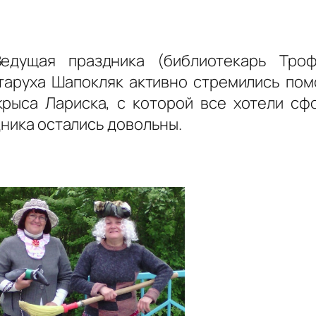
 Ведущая праздника (библиотекарь Тро
старуха Шапокляк активно стремились по
крыса Лариска, с которой все хотели сф
дника остались довольны.