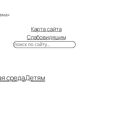
тема»
Карта сайта
Слабовидящим
Поиск
m
ube
нтакте
ая среда
Детям