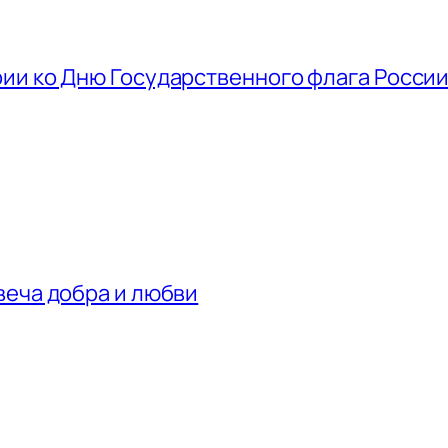
ии ко Дню Государственного флага Росси
веча добра и любви