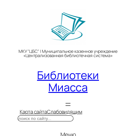
Перейти
к
содержимому
МКУ "ЦБС" | Муниципальное казенное учреждение
«Централизованная библиотечная система»
Библиотеки
Миасса
Карта сайта
Слабовидящим
Поиск
Меню