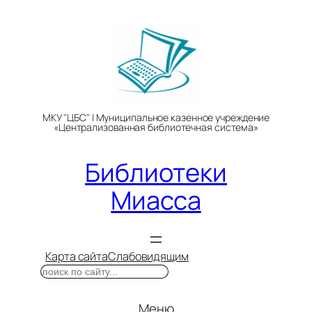
Перейти
к
содержимому
МКУ "ЦБС" | Муниципальное казенное учреждение
«Централизованная библиотечная система»
Библиотеки
Миасса
Карта сайта
Слабовидящим
Поиск
Меню