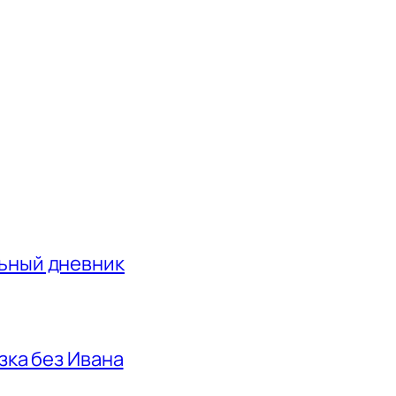
льный дневник
азка без Ивана