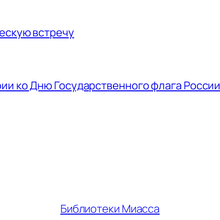
ескую встречу
ии ко Дню Государственного флага Росси
Библиотеки Миасса