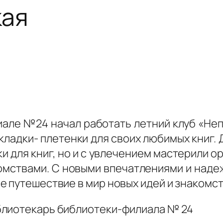
кая
лиале №24 начал работать летний клуб «Не
кладки- плетенки для своих любимых книг.
ки для книг, но и с увлечением мастерили о
омствами. С новыми впечатлениями и надеж
 путешествие в мир новых идей и знакомст
блиотекарь библиотеки-филиала № 24