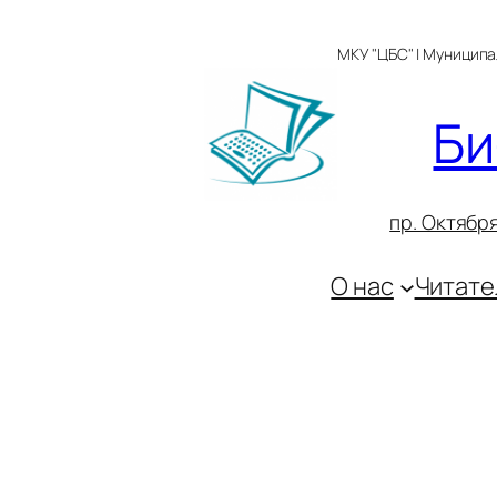
Перейти
к
МКУ "ЦБС" | Муницип
содержимому
Би
пр. Октября
О нас
Читате