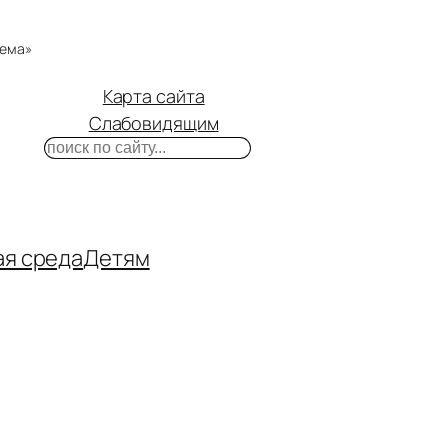
тема»
Карта сайта
Слабовидящим
Поиск
m
ube
нтакте
ая среда
Детям