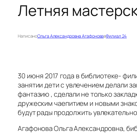
Летняя мастерс
Написано
Ольга Александровна Агафонова
в
Филиал 24
30 июня 2017 года в библиотеке- фи
занятии дети с увлечением делали за
фантазию , сделали не только заклад
дружеским чаепитием и новыми знак
будут рады продолжить увлекательное
Агафонова Ольга Александровна, би