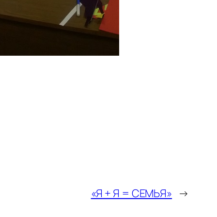
«Я + Я = СЕМЬЯ»
→