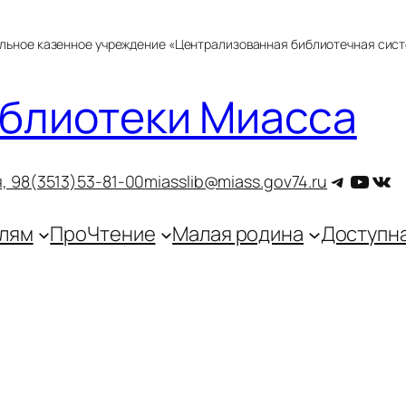
альное казенное учреждение «Централизованная библиотечная сис
блиотеки Миасса
Telegra
YouT
ВКо
, 9
8(3513)53-81-00
miasslib@miass.gov74.ru
лям
ПроЧтение
Малая родина
Доступн