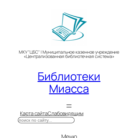
Перейти
к
содержимому
МКУ "ЦБС" | Муниципальное казенное учреждение
«Централизованная библиотечная система»
Библиотеки
Миасса
Карта сайта
Слабовидящим
Поиск
Меню