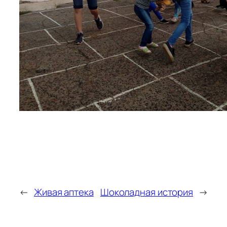
←
Живая аптека
Шоколадная история
→