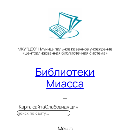
Перейти
к
содержимому
МКУ "ЦБС" | Муниципальное казенное учреждение
«Централизованная библиотечная система»
Библиотеки
Миасса
Карта сайта
Слабовидящим
Поиск
Меню