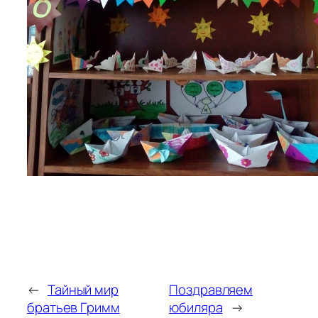
←
Тайный мир
Поздравляем
братьев Гримм
юбиляра
→