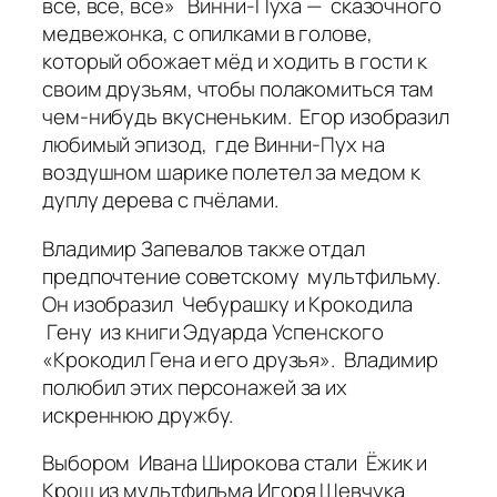
все, все, все» Винни-Пуха — сказочного
медвежонка, с опилками в голове,
который обожает мёд и ходить в гости к
своим друзьям, чтобы полакомиться там
чем-нибудь вкусненьким. Егор изобразил
любимый эпизод, где Винни-Пух на
воздушном шарике полетел за медом к
дуплу дерева с пчёлами.
Владимир Запевалов также отдал
предпочтение советскому мультфильму.
Он изобразил Чебурашку и Крокодила
Гену из книги Эдуарда Успенского
«Крокодил Гена и его друзья». Владимир
полюбил этих персонажей за их
искреннюю дружбу.
Выбором Ивана Широкова стали Ёжик и
Крош из мультфильма Игоря Шевчука