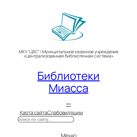
Перейти
к
содержимому
МКУ "ЦБС" | Муниципальное казенное учреждение
«Централизованная библиотечная система»
Библиотеки
Миасса
Карта сайта
Слабовидящим
Поиск
Меню