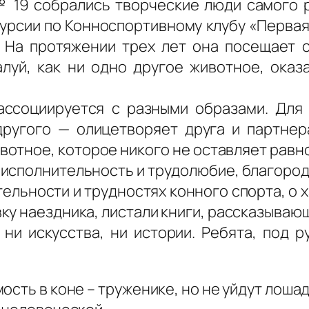
№ 19 собрались творческие люди самого р
урсии по Конноспортивному клубу «Первая
На протяжении трех лет она посещает с
алуй, как ни одно другое животное, ока
ассоциируется с разными образами. Для
другого — олицетворяет друга и партне
вотное, которое никого не оставляет равн
исполнительность и трудолюбие, благородс
тельности и трудностях конного спорта, о 
ку наездника, листали книги, рассказывающ
ни искусства, ни истории. Ребята, под р
сть в коне – труженике, но не уйдут лошади