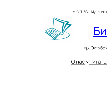
Перейти
к
МКУ "ЦБС" | Муницип
содержимому
Би
пр. Октября
О нас
Читате