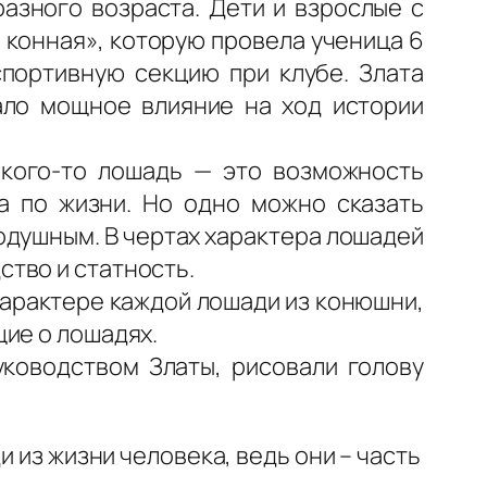
азного возраста. Дети и взрослые с
 конная», которую провела ученица 6
портивную секцию при клубе. Злата
зало мощное влияние на ход истории
 кого-то лошадь — это возможность
ра по жизни. Но одно можно сказать
одушным. В чертах характера лошадей
тво и статность.
характере каждой лошади из конюшни,
ие о лошадях.
уководством Златы, рисовали голову
 из жизни человека, ведь они – часть