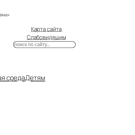
тема»
Карта сайта
Слабовидящим
Поиск
m
ube
нтакте
ая среда
Детям