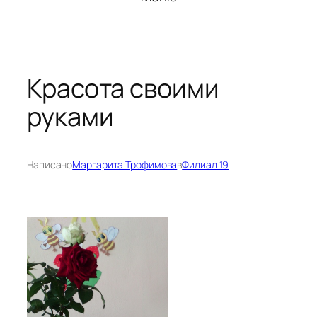
Красота своими
руками
Написано
Маргарита Трофимова
в
Филиал 19