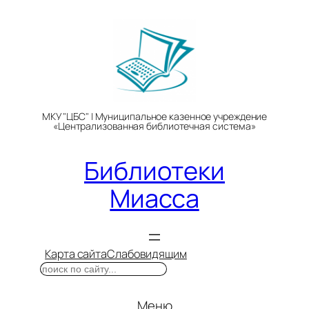
Перейти
к
содержимому
МКУ "ЦБС" | Муниципальное казенное учреждение
«Централизованная библиотечная система»
Библиотеки
Миасса
Карта сайта
Слабовидящим
Поиск
Меню