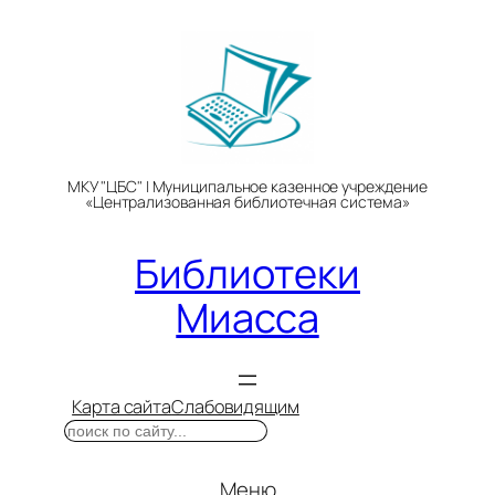
Перейти
к
содержимому
МКУ "ЦБС" | Муниципальное казенное учреждение
«Централизованная библиотечная система»
Библиотеки
Миасса
Карта сайта
Слабовидящим
Поиск
Меню