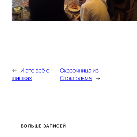
←
И это всё о
Сказочница из
шишках
Стокгольма
→
БОЛЬШЕ ЗАПИСЕЙ