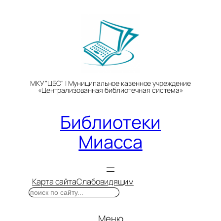
Перейти
к
содержимому
МКУ "ЦБС" | Муниципальное казенное учреждение
«Централизованная библиотечная система»
Библиотеки
Миасса
Карта сайта
Слабовидящим
Поиск
Меню