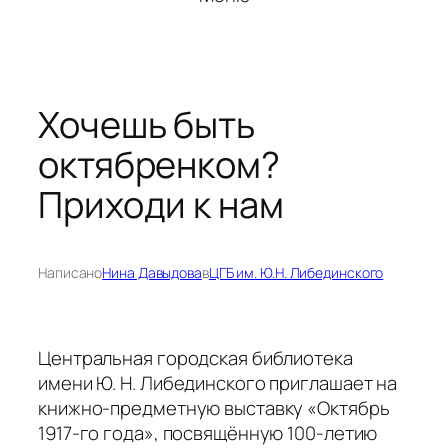
Хочешь быть
октябренком?
Приходи к нам
Написано
Нина Давыдова
в
ЦГБ им. Ю.Н. Либединского
Центральная городская библиотека
имени Ю. Н. Либединского приглашает на
книжно-предметную выставку «Октябрь
1917-го года», посвящённую 100-летию