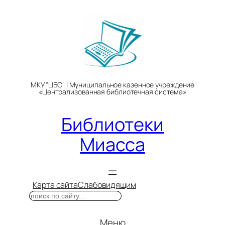
Перейти
к
содержимому
МКУ "ЦБС" | Муниципальное казенное учреждение
«Централизованная библиотечная система»
Библиотеки
Миасса
Карта сайта
Слабовидящим
Поиск
Меню