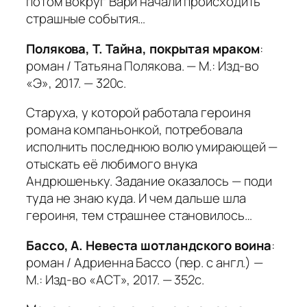
потом вокруг Вари начали происходить
страшные события…
Полякова, Т. Тайна, покрытая мраком
:
роман / Татьяна Полякова. — М.: Изд-во
«Э», 2017. — 320с.
Старуха, у которой работала героиня
романа компаньонкой, потребовала
исполнить последнюю волю умирающей —
отыскать её любимого внука
Андрюшеньку. Задание оказалось — поди
туда не знаю куда. И чем дальше шла
героиня, тем страшнее становилось…
Бассо, А. Невеста шотландского воина
:
роман / Адриенна Бассо (пер. с англ.) —
М.: Изд-во «АСТ», 2017. — 352с.