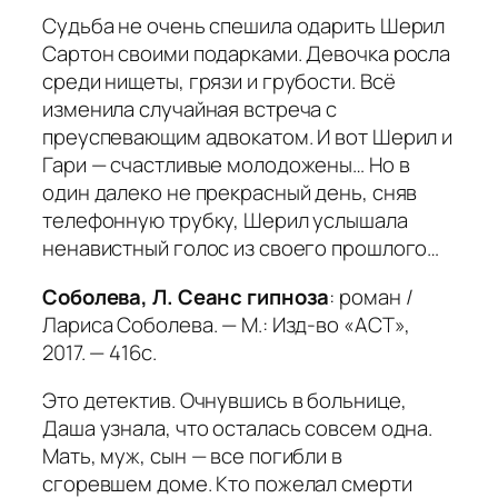
Судьба не очень спешила одарить Шерил
Сартон своими подарками. Девочка росла
среди нищеты, грязи и грубости. Всё
изменила случайная встреча с
преуспевающим адвокатом. И вот Шерил и
Гари — счастливые молодожены… Но в
один далеко не прекрасный день, сняв
телефонную трубку, Шерил услышала
ненавистный голос из своего прошлого…
Соболева, Л. Сеанс гипноза
: роман /
Лариса Соболева. — М.: Изд-во «АСТ»,
2017. — 416с.
Это детектив. Очнувшись в больнице,
Даша узнала, что осталась совсем одна.
Мать, муж, сын — все погибли в
сгоревшем доме. Кто пожелал смерти