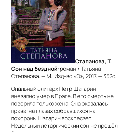
Стапанова, Т.
Сон над бездной
: роман / Татьяна
Степанова. — М.: Изд-во «Э», 2017. — 352с.
Опальный олигарх Пётр Шагарин
внезапно умер в Праге. В его смерть не
поверила только жена. Она оказалась
права: на глазах собравшихся на
похороны Шагарин воскресает.
Недельный летаргический сон не прошёл