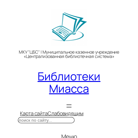
Перейти
к
содержимому
МКУ "ЦБС" | Муниципальное казенное учреждение
«Централизованная библиотечная система»
Библиотеки
Миасса
Карта сайта
Слабовидящим
Поиск
Меню