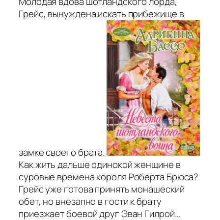
Молодая вдова шотландского лорда,
Грейс, вынуждена искать прибежище в
замке своего брата.
Как жить дальше одинокой женщине в
суровые времена короля Роберта Брюса?
Грейс уже готова принять монашеский
обет, но внезапно в гости к брату
приезжает боевой друг Эван Гилрой…