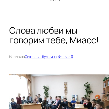
Слова любви мы
говорим тебе, Миасс!
Написано
Светлана Шульгина
в
Филиал 3