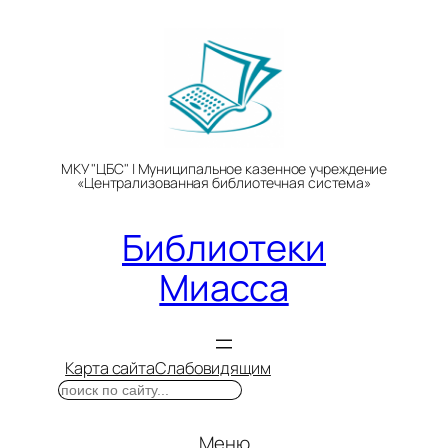
Перейти
к
содержимому
МКУ "ЦБС" | Муниципальное казенное учреждение
«Централизованная библиотечная система»
Библиотеки
Миасса
Карта сайта
Слабовидящим
Поиск
Меню