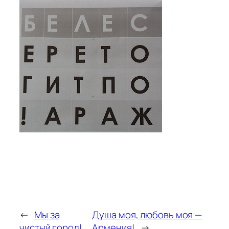
←
Мы за
Душа моя, любовь моя —
чистый город!
Армения!
→