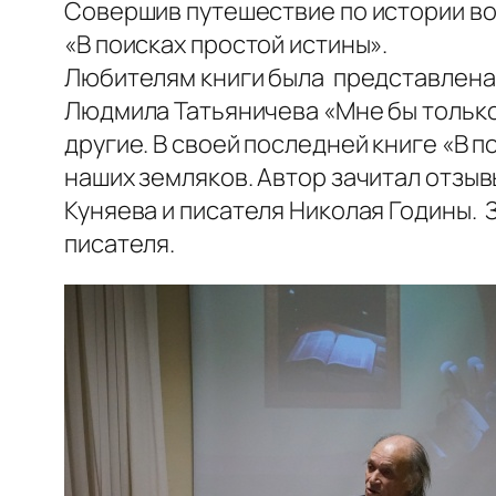
Совершив путешествие по истории во
«В поисках простой истины».
Любителям книги была представлена
Людмила Татьяничева «Мне бы только 
другие. В своей последней книге «В 
наших земляков. Автор зачитал отзы
Куняева и писателя Николая Годины.
писателя.