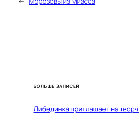
←
Морозовы из Миасса
БОЛЬШЕ ЗАПИСЕЙ
Либединка приглашает на творч