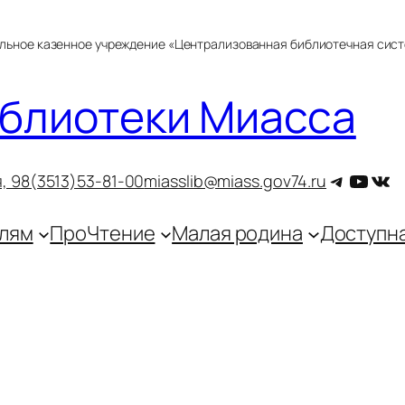
альное казенное учреждение «Централизованная библиотечная сис
блиотеки Миасса
Telegra
YouT
ВКо
, 9
8(3513)53-81-00
miasslib@miass.gov74.ru
лям
ПроЧтение
Малая родина
Доступн