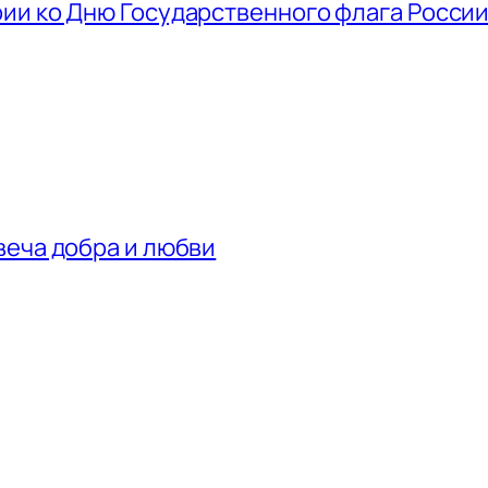
ии ко Дню Государственного флага Росси
веча добра и любви