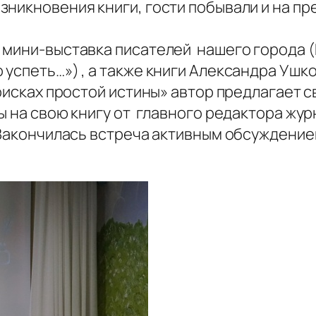
зникновения книги, гости побывали и на п
 мини-выставка писателей нашего города 
успеть…») , а также книги Александра Ушко
поисках простой истины» автор предлагает
вы на свою книгу от главного редактора ж
 Закончилась встреча активным обсуждение