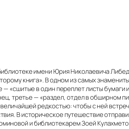
библиотеке имени Юрия Николаевича Либед
торому книга». В одном из самых знамениты
е — «сшитые в один переплет листы бумаги 
конец, третье — «раздел, отдел в обширном 
 величайшей редкостью: чтобы с ней встреч
твия. В историческое путешествие отправи
миновой и библиотекарем Зоей Кулахмето