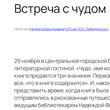
Встреча с чудом
Написано
Надежда Васильевна
в
ЦГБ им. Ю.Н. Либединского
29 ноября в Центральной городской 
литературной гостиной «Чудо, имя ко
книга придается три значения. Перво
все, что в книге содержится». И, на
представить время. когда книга была
отправлялись в рискованные путешес
ведущим библиотекарем Надеждой Фо