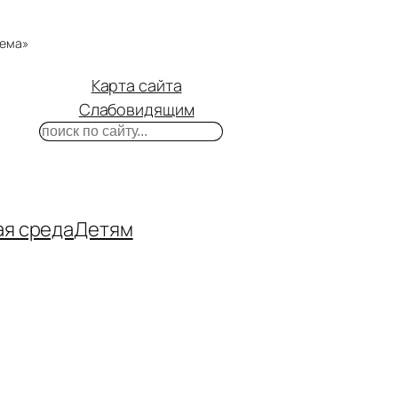
тема»
Карта сайта
Слабовидящим
Поиск
m
ube
нтакте
ая среда
Детям