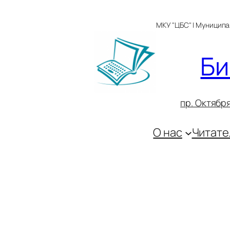
Перейти
к
МКУ "ЦБС" | Муницип
содержимому
Би
пр. Октября
О нас
Читате