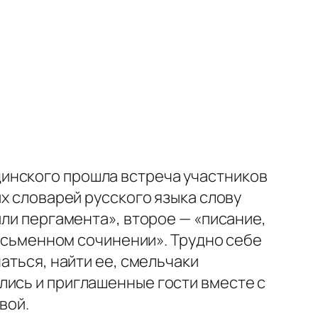
инского прошла встреча участников
х словарей русского языка слову
или пергамента», второе — «писание,
письменном сочинении». Трудно себе
аться, найти ее, смельчаки
лись и приглашенные гости вместе с
вой.