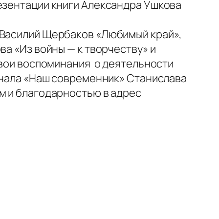
резентации книги Александра Ушкова
(Василий Щербаков «Любимый край»,
ва «Из войны — к творчеству» и
 свои воспоминания о деятельности
урнала «Наш современник» Станислава
м и благодарностью в адрес