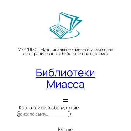
Перейти
к
содержимому
МКУ "ЦБС" | Муниципальное казенное учреждение
«Централизованная библиотечная система»
Библиотеки
Миасса
Карта сайта
Слабовидящим
Поиск
Меню