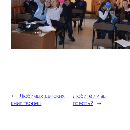
←
Любимых детских
Любите ли вы
книг творец
поесть?
→