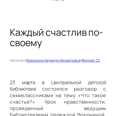
Каждый счастлив по-
своему
Написано
Воронина Надежда Михайловна
в
Филиал 22
23 марта в Центральной детской
библиотеке
состоялся р
азговор
с
семиклассниками
на тему «Что такое
счастье?». Урок нравственности,
проведенный ведущим
библиотекарем Надеждой Ворониной,