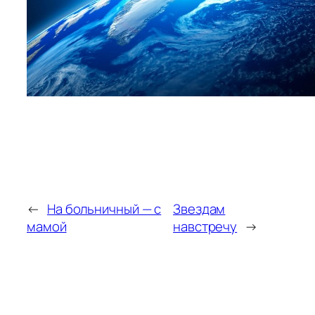
←
На больничный — с
Звездам
мамой
навстречу
→