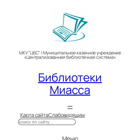
Перейти
к
содержимому
МКУ "ЦБС" | Муниципальное казенное учреждение
«Централизованная библиотечная система»
Библиотеки
Миасса
Карта сайта
Слабовидящим
Поиск
Меню