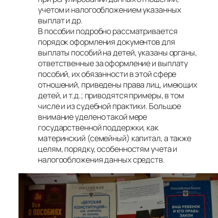
учетом и налогообложением указанных
выплат и др.
В пособии подробно рассматривается
порядок оформления документов для
выплаты пособий на детей, указаны органы,
ответственные за оформление и выплату
пособий, их обязанности в этой сфере
отношений, приведены права лиц, имеющих
детей, и т.д.; приводятся примеры, в том
числе и из судебной практики. Большое
внимание уделено такой мере
государственной поддержки, как
материнский (семейный) капитал, а также
целям, порядку, особенностям учета и
налогообложения данных средств.