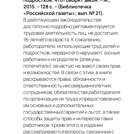
подростков: что говорит закон. – М.,
2015. – 128 с. – (Библиотечка
«Российской газеты»; вып. № 21).
В действующем законодательстве
достаточно подробно регламентируется
трудовая деятельность лиц, не достигших
18-летнего возраста. К сожалению,
работодатели, использующие труд детей и
подростков, нередко его нарушают, а юные
работники и их родители (опекуны,
попечители) зачастую не знают своих прав
и возможностей. В связи с этим, в книге
раскрываются права, обязанности и
ответственность несовершеннолетних
сотрудников, обязательства работодателя
по организации их труда и предоставлению
им основных и дополнительных
государственных гарантий и льгот, а также
способы защиты прав и интересов таких
работников. Кроме этого, в издании
рассматриваются вопросы, связанные с