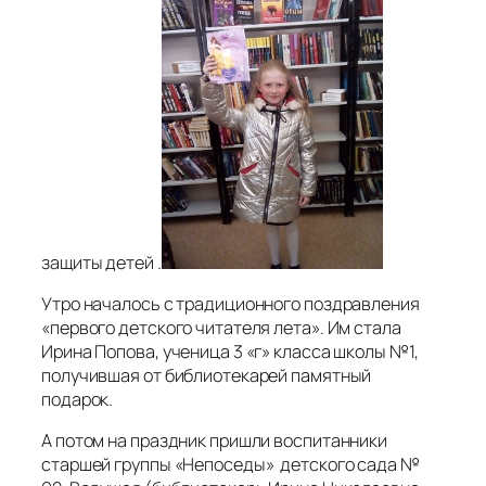
защиты детей .
Утро началось с традиционного поздравления
«первого детского читателя лета». Им стала
Ирина Попова, ученица 3 «г» класса школы №1,
получившая от библиотекарей памятный
подарок.
А потом на праздник пришли воспитанники
старшей группы «Непоседы» детского сада №