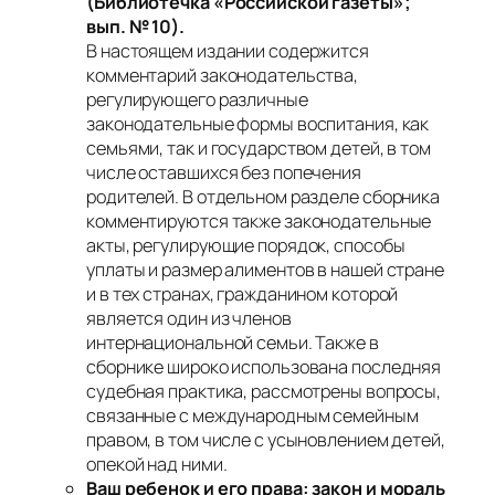
(Библиотечка «Российской газеты»;
вып. № 10).
В настоящем издании содержится
комментарий законодательства,
регулирующего различные
законодательные формы воспитания, как
семьями, так и государством детей, в том
числе оставшихся без попечения
родителей. В отдельном разделе сборника
комментируются также законодательные
акты, регулирующие порядок, способы
уплаты и размер алиментов в нашей стране
и в тех странах, гражданином которой
является один из членов
интернациональной семьи. Также в
сборнике широко использована последняя
судебная практика, рассмотрены вопросы,
связанные с международным семейным
правом, в том числе с усыновлением детей,
опекой над ними.
Ваш ребенок и его права: закон и мораль