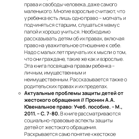
права и свободы человека, даже самого
маленького. Многие взрослые считают, что
у ребенка есть лишь одно право – молчать и
подчиняться старшим, слушаться маму с
папой и хорошо учиться. Необходимо
рассказывать детям об их правах, включая
право на уважительное отношение к себе.
Надо с малых лет приучать их к мысли о том,
что они граждане, такие же как и взрослые.
Эта книга посвящена правам ребенка –
личным, имущественным и
неимущественным. Рассказывается также о
родительских правах и их пределах.
Актуальные проблемы защиты детей от
жестокого обращения // Пронин А.А.
Ювенальное право: Учеб. пособие. – М.,
2011. – С. 7-80.
В книге рассматриваются
социально-правовые аспекты защиты
детей от жестокого обращения.
Раскрывается само понятие «жестокое