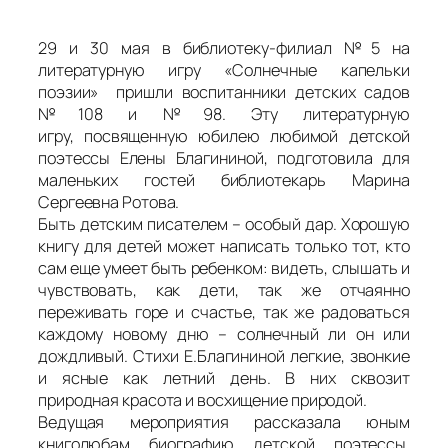
29 и 30 мая в библиотеку-филиал №5 на
литературную игру «Солнечные капельки
поэзии» пришли воспитанники детских садов
№108 и №98. Эту литературную
игру, посвященную юбилею любимой детской
поэтессы Елены Благининой, подготовила для
маленьких гостей библиотекарь Марина
Сергеевна Ротова.
Быть детским писателем – особый дар. Хорошую
книгу для детей может написать только тот, кто
сам еще умеет быть ребенком: видеть, слышать и
чувствовать, как дети, так же отчаянно
переживать горе и счастье, так же радоваться
каждому новому дню – солнечный ли он или
дождливый. Стихи Е.Благининой легкие, звонкие
и ясные как летний день. В них сквозит
природная красота и восхищение природой.
Ведущая мероприятия рассказала юным
книголюбам биографию детской поэтессы,