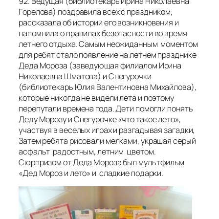
92. Ведущая (библиотекарь Ирина Николаевна
Горелова) поздравила всех с праздником,
рассказала об истории его возникновения и
напомнила о правилах безопасности во время
летнего отдыха. Самым неожиданным моментом
для ребят стало появление на летнем празднике
Деда Мороза (заведующая филиалом Ирина
Николаевна Шматова) и Снегурочки
(библиотекарь Юлия Валентиновна Михайлова),
которые никогда не видели лета и поэтому
перепутали времена года. Дети помогли понять
Деду Морозу и Снегурочке «что такое лето»,
участвуя в веселых играх и разгадывая загадки,
Затем ребята рисовали мелками, украшая серый
асфальт радостным, летним цветом.
Сюрпризом от Деда Мороза был мультфильм
«Дед Мороз и лето» и сладкие подарки.