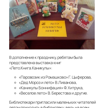
В дополнение к празднику, ребятам была
представлена выставка книг
«Лето.Книга.Каникулы»:
«Паровозик из Ромашково» Г. Цыферова,
«Дед Мороз и лето» В.Ливанова,
«Каникулы Боннифация» Ф. Хитрука,
«Веселое лето» В. Берестова и другие.
Библиотекари пригласили маленьких читателей
летом приходить в библиотеку, ведь на всем