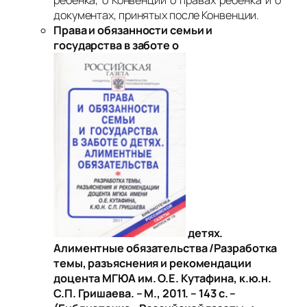
ребенка, о Конвенции о правах ребенка и о
документах, принятых после Конвенции.
Права и обязанности семьи и
государства в заботе о
детях.
Алиментные обязательства /Разработка
темы, разъяснения и рекомендации
доцента МГЮА им. О.Е. Кутафина, к.ю.н.
С.П. Гришаева. – М., 2011. – 143 с. –