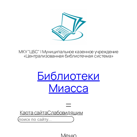
Перейти
к
содержимому
МКУ "ЦБС" | Муниципальное казенное учреждение
«Централизованная библиотечная система»
Библиотеки
Миасса
Карта сайта
Слабовидящим
Поиск
Меню