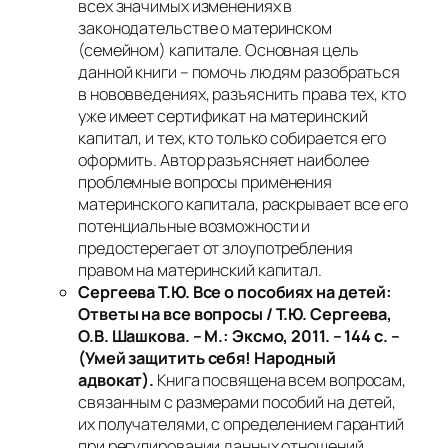
всех значимых изменениях в
законодательстве о материнском
(семейном) капитале. Основная цель
данной книги – помочь людям разобраться
в нововведениях, разъяснить права тех, кто
уже имеет сертификат на материнский
капитал, и тех, кто только собирается его
оформить. Автор разъясняет наиболее
проблемные вопросы применения
материнского капитала, раскрывает все его
потенциальные возможности и
предостерегает от злоупотребления
правом на материнский капитал.
Сергеева Т.Ю. Все о пособиях на детей:
Ответы на все вопросы / Т.Ю. Сергеева,
О.В. Шашкова. – М.: Эксмо, 2011. – 144 с. –
(Умей защитить себя! Народный
адвокат).
Книга посвящена всем вопросам,
связанным с размерами пособий на детей,
их получателями, с определением гарантий
при регулировании данных отношений,